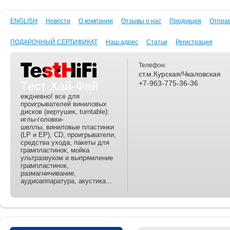
ENGLISH
Новости
О компании
Отзывы о нас
Продукция
Отпра
ПОДАРОЧНЫЙ СЕРТИФИКАТ
Наш адрес
Статьи
Регистрация
Телефон:
ст.м.Курская/Чкаловская
Тест Хай-Фай
+7-963-775-36-36
еждневно! все для
проигрывателей виниловых
дисков (вертушек, turntable):
иглы-головки-
шеллы, виниловые пластинки
(LP и EP), CD, проигрыватели,
средства ухода, пакеты для
грампластинок, мойка
ультразвуком и выпрямление
грампластинок,
размагничивание,
аудиоаппаратура, акустика...