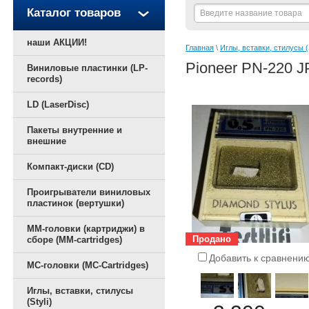
Каталог товаров
наши АКЦИИ!
Главная
 \ 
Иглы, вставки, стилусы (S
Pioneer PN-220
Виниловые пластинки (LP-
records)
LD (LaserDisc)
Пакеты внутренние и
внешние
Компакт-диски (CD)
Проигрыватели виниловых
пластинок (вертушки)
ММ-головки (картриджи) в
Продано
сборе (MM-cartridges)
Добавить к сравнени
MC-головки (MC-Cartridges)
Иглы, вставки, стилусы
(Styli)