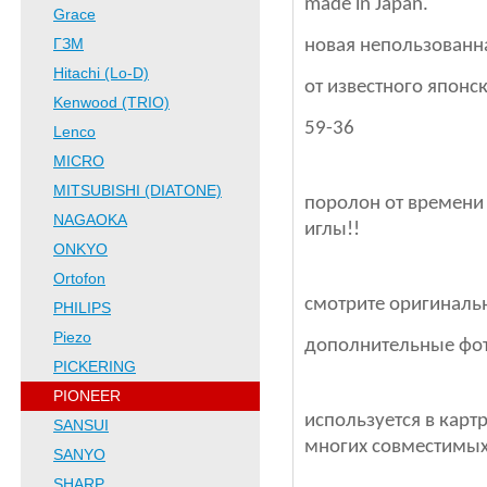
made in Japan.
Grace
ГЗМ
новая непользованн
Hitachi (Lo-D)
от известного японс
Kenwood (TRIO)
59-36
Lenco
MICRO
MITSUBISHI (DIATONE)
поролон от времени 
NAGAOKA
иглы!!
ONKYO
Ortofon
смотрите оригиналь
PHILIPS
Piezo
дополнительные фот
PICKERING
PIONEER
используется в карт
SANSUI
многих совместимых
SANYO
SHARP