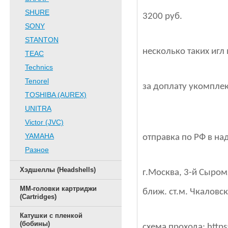
SHURE
3200 руб.
SONY
STANTON
несколько таких игл 
TEAC
Technics
Tenorel
за доплату укомплек
TOSHIBA (AUREX)
UNITRA
Victor (JVC)
YAMAHA
отправка по РФ в на
Разное
Хэдшеллы (Headshells)
г.Москва, 3-й Сыром
ММ-головки картриджи
ближ. ст.м. Чкаловс
(Cartridges)
Катушки с пленкой
(бобины)
схема прохода: https: