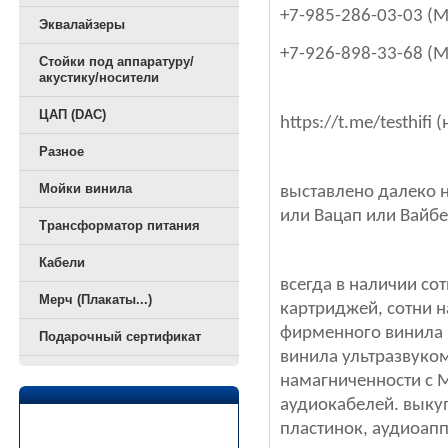
+7-985-286-03-03 (М
Эквалайзеры
+7-926-898-33-68 (
Стойки под аппаратуру/
акустику/носители
ЦАП (DAC)
https://t.me/testhif
Разное
Мойки винила
выставлено далеко н
или Вацап или Вайбе
Трансформатор питания
Кабели
всегда в наличии со
Мерч (Плакаты...)
картриджей, сотни н
фирменного винила 
Подарочный сертификат
винила ультразвуко
намагниченности с М
аудиокабелей. выку
пластинок, аудиоап