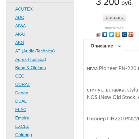
3 200
руб.
ACUTEX
ADC
Заказать
AIWA
поделиться
AKAI
AKG
Описание
AT (Audio-Technica)
Aurex (Toshiba)
Bang & Olufsen
игла Pioneer PN-220
CEC
CORAL
стилус, вставка, sty
Denon
NOS (New Old Stock, 
DUAL
ELAC
Empire
Пионер ПН220 PN22
EXCEL
Goldring