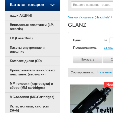
Каталог товаров
наши АКЦИИ!
Главная
 \ 
Хэдшеллы (Headshells)
 
GLANZ
Виниловые пластинки (LP-
records)
LD (LaserDisc)
Цена:
от
Пакеты внутренние и
Производитель:
GLAN
внешние
Показать
С
Компакт-диски (CD)
Проигрыватели виниловых
Сортировать по:
Названию
пластинок (вертушки)
ММ-головки (картриджи) в
Нов
сборе (MM-cartridges)
MC-головки (MC-Cartridges)
Иглы, вставки, стилусы
(Styli)