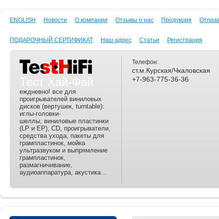
ENGLISH
Новости
О компании
Отзывы о нас
Продукция
Отпра
ПОДАРОЧНЫЙ СЕРТИФИКАТ
Наш адрес
Статьи
Регистрация
Телефон:
ст.м.Курская/Чкаловская
Тест Хай-Фай
+7-963-775-36-36
еждневно! все для
проигрывателей виниловых
дисков (вертушек, turntable):
иглы-головки-
шеллы, виниловые пластинки
(LP и EP), CD, проигрыватели,
средства ухода, пакеты для
грампластинок, мойка
ультразвуком и выпрямление
грампластинок,
размагничивание,
аудиоаппаратура, акустика...