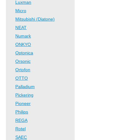
Luxman
Micro
Mitsubishi (Diatone)
NEAT
Numark
ONKYO
Optonica
Orsonic
Ortofon
OTTO
Palladium
Pickering
Pioneer
Philips
REGA
Rotel
SAEC