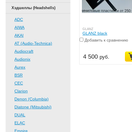
Хэдшеллы (Headshells)
ADC
AIWA
GLANZ
GLANZ black
AKAI
Добавить к сравнению
AT (Audio-Technica)
Audiocraft
4 500
руб.
Audionix
Aurex
BSR
CEC
Clarion
Denon (Columbia)
Diatone (Mitsubishi)
DUAL
ELAC
Empire