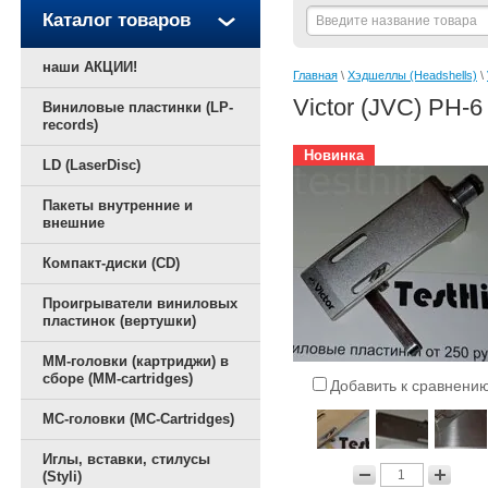
Каталог товаров
наши АКЦИИ!
Главная
 \ 
Хэдшеллы (Headshells)
 \ 
Victor (JVC) PH-
Виниловые пластинки (LP-
records)
Новинка
LD (LaserDisc)
Пакеты внутренние и
внешние
Компакт-диски (CD)
Проигрыватели виниловых
пластинок (вертушки)
ММ-головки (картриджи) в
сборе (MM-cartridges)
Добавить к сравнени
MC-головки (MC-Cartridges)
Иглы, вставки, стилусы
(Styli)