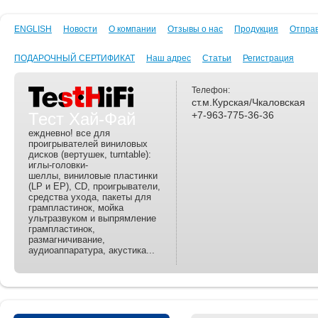
ENGLISH
Новости
О компании
Отзывы о нас
Продукция
Отпра
ПОДАРОЧНЫЙ СЕРТИФИКАТ
Наш адрес
Статьи
Регистрация
Телефон:
ст.м.Курская/Чкаловская
Тест Хай-Фай
+7-963-775-36-36
еждневно! все для
проигрывателей виниловых
дисков (вертушек, turntable):
иглы-головки-
шеллы, виниловые пластинки
(LP и EP), CD, проигрыватели,
средства ухода, пакеты для
грампластинок, мойка
ультразвуком и выпрямление
грампластинок,
размагничивание,
аудиоаппаратура, акустика...