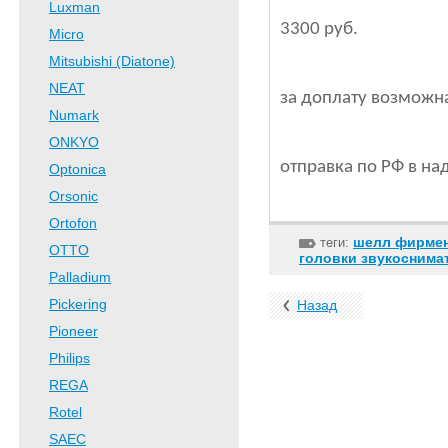
Luxman
3300 руб.
Micro
Mitsubishi (Diatone)
NEAT
за доплату возможна
Numark
ONKYO
отправка по РФ в на
Optonica
Orsonic
Ortofon
шелл фирмен
теги:
OTTO
головки звукоснимат
Palladium
Pickering
Назад
Pioneer
Philips
REGA
Rotel
SAEC