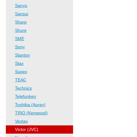
Sanyo
Sansui
Sharp
Shure
SME
Sony
Stanton
Stax
Supex
TEAC
Technics
Telefunken
Toshiba (Aurex)
TRIO (Kenwood)
Vestax
Victor (JVC)