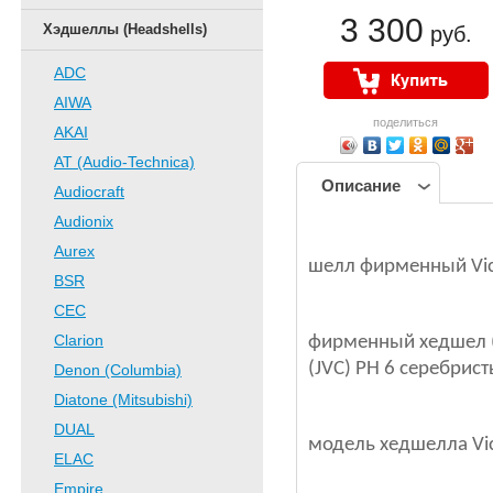
3 300
Хэдшеллы (Headshells)
руб.
ADC
AIWA
поделиться
AKAI
AT (Audio-Technica)
Описание
Audiocraft
Audionix
Aurex
шелл фирменный Vict
BSR
CEC
Clarion
фирменный хедшел (h
(JVC) PH 6 серебрист
Denon (Columbia)
Diatone (Mitsubishi)
DUAL
модель хедшелла Vi
ELAC
Empire