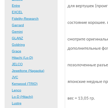
Entre
для вертушек (прои
EXCEL
Fidelity-Research
состояние хорошее.
Garrard
Gemini
GLANZ
смотрите оригиналь
Goldring
дополнительные фот
Grace
Hitachi (Lo-D)
JELCO
позолоченные разъ
Jeweltone (Nagaoka)
JVC
японские медные пр
Kenwood (TRIO)
Lenco
Lo-D (Hitachi)
вес = 13,05 гр.
Lustre