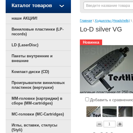
Каталог товаров
наши АКЦИИ!
Главная
 \ 
Хэдшеллы (Headshells)
 \ 
Lo-D silver VG
Виниловые пластинки (LP-
records)
Новинка
LD (LaserDisc)
Пакеты внутренние и
внешние
Компакт-диски (CD)
Проигрыватели виниловых
пластинок (вертушки)
ММ-головки (картриджи) в
Добавить к сравнени
сборе (MM-cartridges)
MC-головки (MC-Cartridges)
Иглы, вставки, стилусы
(Styli)