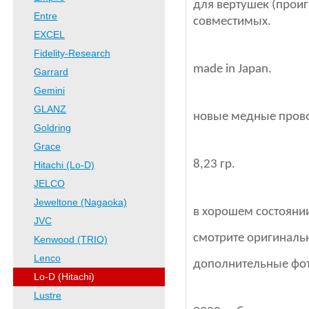
для вертушек (проигр
Entre
совместимых.
EXCEL
Fidelity-Research
made in Japan.
Garrard
Gemini
GLANZ
новые медные прово
Goldring
Grace
8,23 гр.
Hitachi (Lo-D)
JELCO
Jeweltone (Nagaoka)
в хорошем состоянии
JVC
смотрите оригиналь
Kenwood (TRIO)
Lenco
дополнительные фот
Lo-D (Hitachi)
Lustre