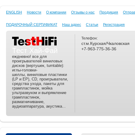
ENGLISH
Новости
О компании
Отзывы о нас
Продукция
Отпра
ПОДАРОЧНЫЙ СЕРТИФИКАТ
Наш адрес
Статьи
Регистрация
Телефон:
ст.м.Курская/Чкаловская
Тест Хай-Фай
+7-963-775-36-36
еждневно! все для
проигрывателей виниловых
дисков (вертушек, turntable):
иглы-головки-
шеллы, виниловые пластинки
(LP и EP), CD, проигрыватели,
средства ухода, пакеты для
грампластинок, мойка
ультразвуком и выпрямление
грампластинок,
размагничивание,
аудиоаппаратура, акустика...