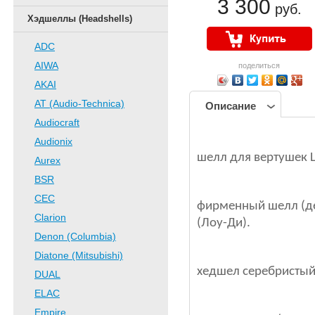
3 300
руб.
Хэдшеллы (Headshells)
ADC
AIWA
поделиться
AKAI
AT (Audio-Technica)
Описание
Audiocraft
Audionix
шелл для вертушек Lo
Aurex
BSR
CEC
фирменный шелл (дер
Clarion
(Лоу-Ди).
Denon (Columbia)
Diatone (Mitsubishi)
хедшел серебристый
DUAL
ELAC
Empire