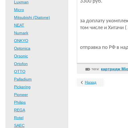
3300 руб.
Luxman
Micro
Mitsubishi (Diatone)
за доплату укомплек
NEAT
том числе и Хитачи ( 
Numark
ONKYO
отправка по РФ в на
Optonica
Orsonic
Ortofon
картридж Mic
теги:
OTTO
Palladium
Назад
Pickering
Pioneer
Philips
REGA
Rotel
SAEC