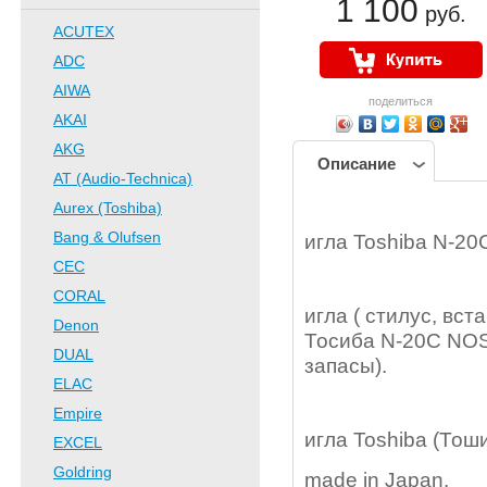
1 100
руб.
ACUTEX
ADC
AIWA
поделиться
AKAI
AKG
Описание
AT (Audio-Technica)
Aurex (Toshiba)
Bang & Olufsen
игла Toshiba N-20
CEC
CORAL
игла ( стилус, вста
Denon
Тосиба N-20C NOS
DUAL
запасы).
ELAC
Empire
игла Toshiba (Тош
EXCEL
Goldring
made in Japan.