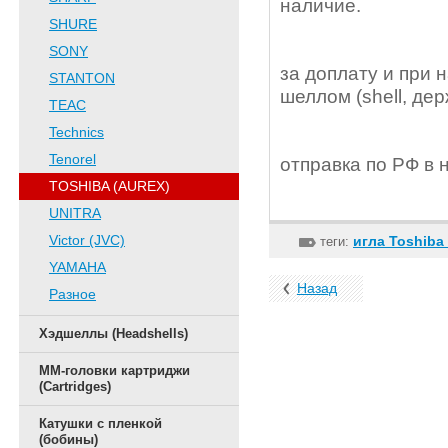
наличие.
SHURE
SONY
за доплату и при 
STANTON
шеллом (shell, де
TEAC
Technics
Tenorel
отправка по РФ в 
TOSHIBA (AUREX)
UNITRA
Victor (JVC)
игла Toshiba
теги:
YAMAHA
Назад
Разное
Хэдшеллы (Headshells)
ММ-головки картриджи
(Cartridges)
Катушки с пленкой
(бобины)