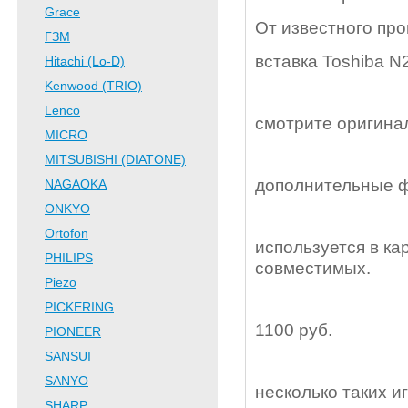
Grace
От известного пр
ГЗМ
вставка Toshiba N
Hitachi (Lo-D)
Kenwood (TRIO)
Lenco
смотрите оригина
MICRO
MITSUBISHI (DIATONE)
дополнительные ф
NAGAOKA
ONKYO
Ortofon
используется в ка
PHILIPS
совместимых.
Piezo
PICKERING
1100 руб.
PIONEER
SANSUI
SANYO
несколько таких и
SHARP