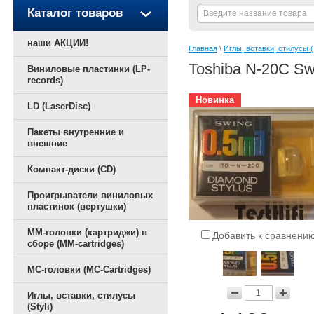
Каталог товаров
наши АКЦИИ!
Главная
 \ 
Иглы, вставки, стилусы (S
Toshiba N-20C S
Виниловые пластинки (LP-
records)
Новинка
LD (LaserDisc)
Пакеты внутренние и
внешние
Компакт-диски (CD)
Проигрыватели виниловых
пластинок (вертушки)
ММ-головки (картриджи) в
Добавить к сравнени
сборе (MM-cartridges)
MC-головки (MC-Cartridges)
Иглы, вставки, стилусы
(Styli)