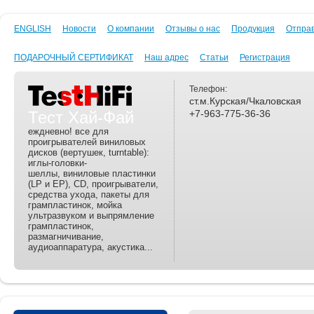
ENGLISH
Новости
О компании
Отзывы о нас
Продукция
Отпра
ПОДАРОЧНЫЙ СЕРТИФИКАТ
Наш адрес
Статьи
Регистрация
Телефон:
ст.м.Курская/Чкаловская
Тест Хай-Фай
+7-963-775-36-36
еждневно! все для
проигрывателей виниловых
дисков (вертушек, turntable):
иглы-головки-
шеллы, виниловые пластинки
(LP и EP), CD, проигрыватели,
средства ухода, пакеты для
грампластинок, мойка
ультразвуком и выпрямление
грампластинок,
размагничивание,
аудиоаппаратура, акустика...