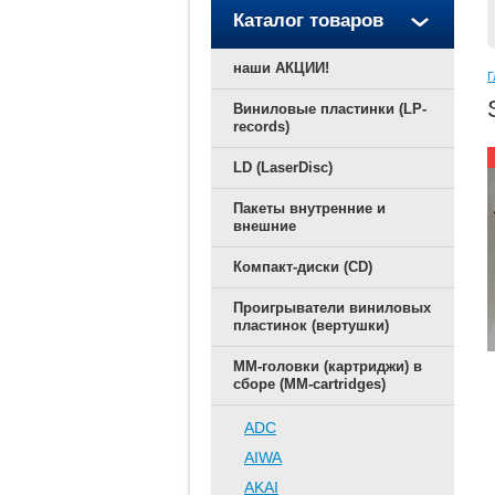
Каталог товаров
наши АКЦИИ!
Г
Виниловые пластинки (LP-
records)
LD (LaserDisc)
Пакеты внутренние и
внешние
Компакт-диски (CD)
Проигрыватели виниловых
пластинок (вертушки)
ММ-головки (картриджи) в
сборе (MM-cartridges)
ADC
AIWA
AKAI