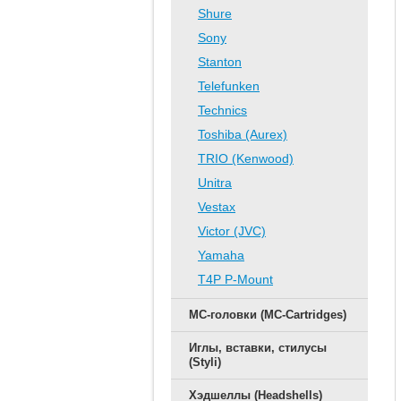
Shure
Sony
Stanton
Telefunken
Technics
Toshiba (Aurex)
TRIO (Kenwood)
Unitra
Vestax
Victor (JVC)
Yamaha
T4P P-Mount
MC-головки (MC-Cartridges)
Иглы, вставки, стилусы
(Styli)
Хэдшеллы (Headshells)