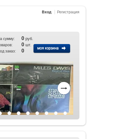
Вход
Регистрация
0
руб.
а сумму:
0
шт.
оваров:
0
од заказ: