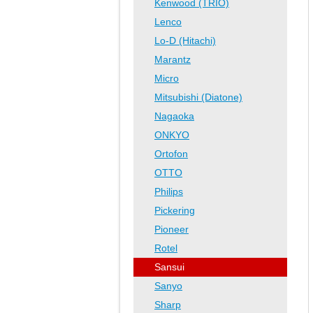
Kenwood (TRIO)
Lenco
Lo-D (Hitachi)
Marantz
Micro
Mitsubishi (Diatone)
Nagaoka
ONKYO
Ortofon
OTTO
Philips
Pickering
Pioneer
Rotel
Sansui
Sanyo
Sharp