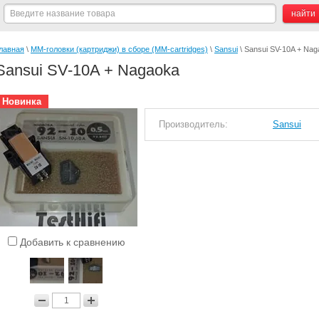
лавная
 \ 
ММ-головки (картриджи) в сборе (MM-cartridges)
 \ 
Sansui
 \ Sansui SV-10A + Na
Sansui SV-10A + Nagaoka
Новинка
Производитель:
Sansui
Добавить к сравнению