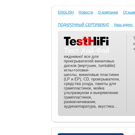
ENGLISH
Новости
О компании
Отзывы
ПОДАРОЧНЫЙ СЕРТИФИКАТ
Наш адрес
Тест Хай-Фай
еждневно! все для
проигрывателей виниловых
дисков (вертушек, turntable):
иглы-головки-
шеллы, виниловые пластинки
(LP и EP), CD, проигрыватели,
средства ухода, пакеты для
грампластинок, мойка
ультразвуком и выпрямление
грампластинок,
размагничивание,
аудиоаппаратура, акустика...