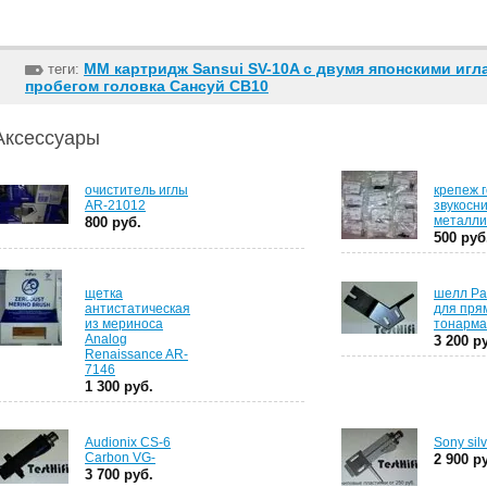
ММ картридж Sansui SV-10A с двумя японскими игла
теги:
пробегом головка Сансуй СВ10
Аксессуары
очиститель иглы
крепеж 
AR-21012
звукосн
металли
800 руб.
500 руб
щетка
шелл Pa
антистатическая
для пря
из мериноса
тонарма
Analog
3 200 р
Renaissance AR-
7146
1 300 руб.
Audionix CS-6
Sony sil
Carbon VG-
2 900 р
3 700 руб.