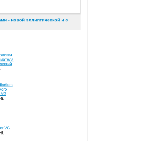
ми - новой эллиптической и с
головки
имателя
ческий
.
lladium
мого
 VG
уб.
ver VG
уб.