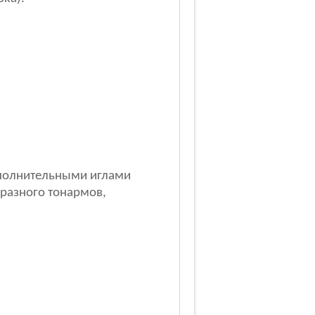
ополнительными иглами
бразного тонармов,