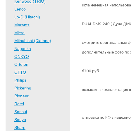
Kenwood (TRIO)
игла немецкая непользова
Lenco
Lo-D (Hitachi)
DUAL DMS-240 ( Дуал ДМС
Marantz
Micro
Mitsubishi (Diatone)
смотрите оригинальные ф
Nagaoka
дополнительные фото по 
ONKYO
Ortofon
6700 руб.
OTTO
Philips
Pickering
возможна комплектация ше
Pioneer
Rotel
Sansui
отправка по РФ в надежно
Sanyo
Sharp