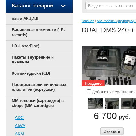
Каталог товаров
наши АКЦИИ!
Главная
 \ 
ММ-головки (картриджи) 
DUAL DMS 240 +
Виниловые пластинки (LP-
records)
LD (LaserDisc)
Пакеты внутренние и
внешние
Компакт-диски (CD)
Продано
Проигрыватели виниловых
пластинок (вертушки)
Добавить к сравнени
ММ-головки (картриджи) в
сборе (MM-cartridges)
6 700
руб.
ADC
AIWA
Заказать
AKAI