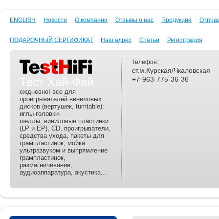
ENGLISH
Новости
О компании
Отзывы о нас
Продукция
Отпра
ПОДАРОЧНЫЙ СЕРТИФИКАТ
Наш адрес
Статьи
Регистрация
Телефон:
ст.м.Курская/Чкаловская
Тест Хай-Фай
+7-963-775-36-36
еждневно! все для
проигрывателей виниловых
дисков (вертушек, turntable):
иглы-головки-
шеллы, виниловые пластинки
(LP и EP), CD, проигрыватели,
средства ухода, пакеты для
грампластинок, мойка
ультразвуком и выпрямление
грампластинок,
размагничивание,
аудиоаппаратура, акустика...