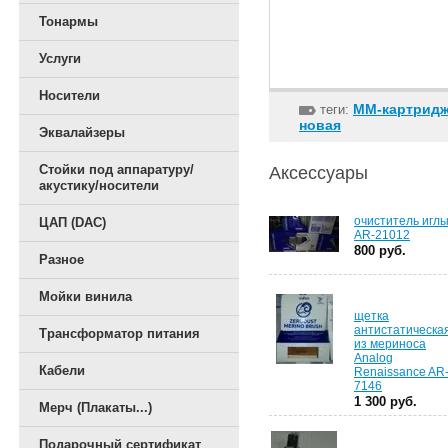
Тонармы
Услуги
Носители
ММ-картридж
теги:
новая
Эквалайзеры
Стойки под аппаратуру/
Аксессуары
акустику/носители
очиститель игл
ЦАП (DAC)
AR-21012
800 руб.
Разное
Мойки винила
щетка
антистатическа
Трансформатор питания
из мериноса
Analog
Кабели
Renaissance AR
7146
1 300 руб.
Мерч (Плакаты...)
Подарочный сертификат