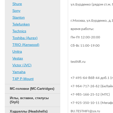
Shure
ул.Бурденко (рядом ст.м. 
Sony
Stanton
г.Москва, ул.Бурденко, д.
Telefunken
время работы:
Technics
Пн-Пт 12:00-20:00
Toshiba (Aurex)
TRIO (Kenwood)
Сб-Вс 11:00-19:00
Unitra
Vestax
testhifi.ru
Victor (JVC)
Yamaha
+7-495-64-868-44 доб.1 (
T4P P-Mount
+7-964-717-26-62 (БиЛайн)
MC-головки (MC-Cartridges)
+7-985-166-25-52 (МТС)
Иглы, вставки, стилусы
(Styli)
+7-925-350-10-11 (Мегаф
Хэдшеллы (Headshells)
BU.TESTHIFI@ya.ru