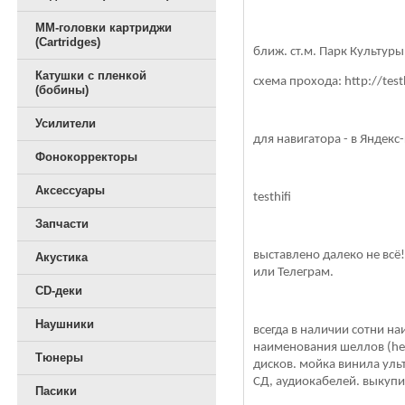
ММ-головки картриджи
(Cartridges)
ближ. ст.м. Парк Культуры
Катушки с пленкой
схема прохода: http://test
(бобины)
Усилители
для навигатора - в Яндекс
Фонокорректоры
Аксессуары
testhifi
Запчасти
выставлено далеко не всё
Акустика
или Телеграм.
CD-деки
Наушники
всегда в наличии сотни н
наименования шеллов (he
Тюнеры
дисков. мойка винила уль
СД, аудиокабелей. выкупи
Пасики