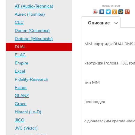
AT (Audio-Technica)
поделиться
Aurex (Toshiba)
CEC
Описание
Denon (Columbia)
Diatone (Mitsubishi)
ММ-картридж DUAL DMS 24
DUAL
ELAC
Empire
картридж (голова, ГЗС, г
Excel
Fidelity-Research
тип ММ
Fisher
GLANZ
неноводел
Grace
Hitachi (Lo-D)
JICO
с дюалевским креплением 
JVC (Victor)