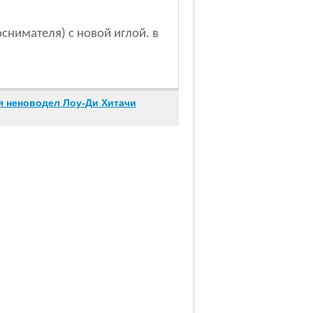
снимателя) с новой иглой. в
ия неноводел Лоу-Ди Хитачи