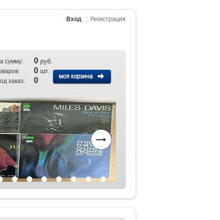
Вход
Регистрация
0
руб.
а сумму:
0
шт.
оваров:
0
од заказ: