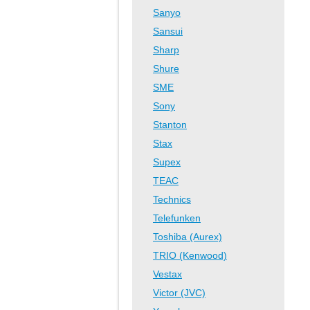
Sanyo
Sansui
Sharp
Shure
SME
Sony
Stanton
Stax
Supex
TEAC
Technics
Telefunken
Toshiba (Aurex)
TRIO (Kenwood)
Vestax
Victor (JVC)