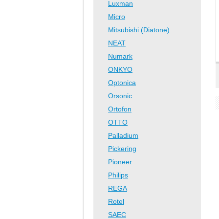
Luxman
Micro
Mitsubishi (Diatone)
NEAT
Numark
ONKYO
Optonica
Orsonic
Ortofon
OTTO
Palladium
Pickering
Pioneer
Philips
REGA
Rotel
SAEC