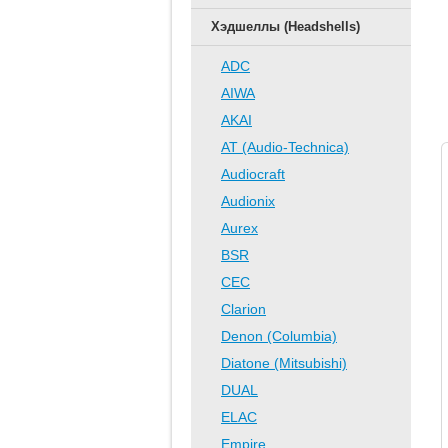
Хэдшеллы (Headshells)
ADC
AIWA
AKAI
AT (Audio-Technica)
Audiocraft
Audionix
Aurex
BSR
CEC
Clarion
Denon (Columbia)
Diatone (Mitsubishi)
DUAL
ELAC
Empire