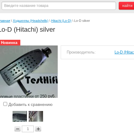
лавная
 \ 
Хэдшеллы (Headshells)
 \ 
Hitachi (Lo-D)
 \ Lo-D silver
Lo-D (Hitachi) silver
Новинка
Производитель:
Lo-D (Hitac
Добавить к сравнению