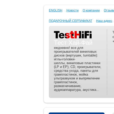
ENGLISH
Новости
О компании
Отзывы
ПОДАРОЧНЫЙ СЕРТИФИКАТ
Наш адрес
Тест Хай-Фай
еждневно! все для
проигрывателей виниловых
дисков (вертушек, turntable):
иглы-головки-
шеллы, виниловые пластинки
(LP и EP), CD, проигрыватели,
средства ухода, пакеты для
грампластинок, мойка
ультразвуком и выпрямление
грампластинок,
размагничивание,
аудиоаппаратура, акустика...