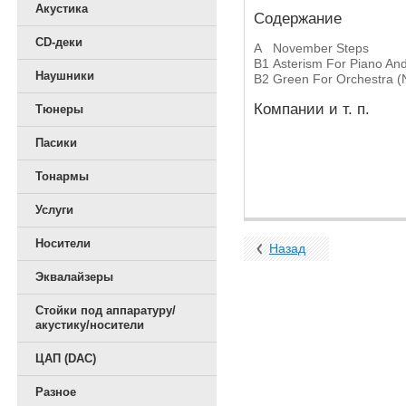
Акустика
Содержание
CD-деки
A
November Steps
B1
Asterism For Piano An
Наушники
B2
Green For Orchestra (
Компании и т. п.
Тюнеры
Пасики
Тонармы
Услуги
Носители
Назад
Эквалайзеры
Стойки под аппаратуру/
акустику/носители
ЦАП (DAC)
Разное