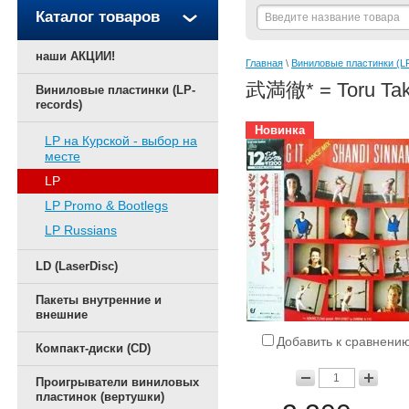
Каталог товаров
наши АКЦИИ!
Главная
 \ 
Виниловые пластинки (LP
武満徹* = Toru Tak
Виниловые пластинки (LP-
records)
Новинка
LP на Курской - выбор на
месте
LP
LP Promo & Bootlegs
LP Russians
LD (LaserDisc)
Пакеты внутренние и
внешние
Добавить к сравнени
Компакт-диски (CD)
Проигрыватели виниловых
пластинок (вертушки)