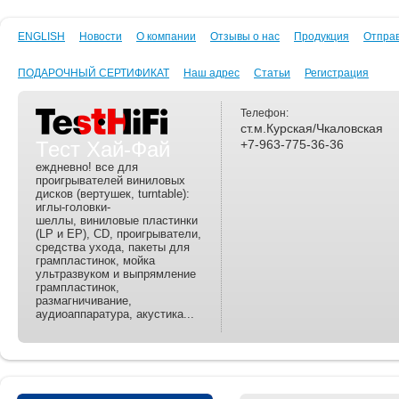
ENGLISH
Новости
О компании
Отзывы о нас
Продукция
Отпра
ПОДАРОЧНЫЙ СЕРТИФИКАТ
Наш адрес
Статьи
Регистрация
Телефон:
ст.м.Курская/Чкаловская
Тест Хай-Фай
+7-963-775-36-36
еждневно! все для
проигрывателей виниловых
дисков (вертушек, turntable):
иглы-головки-
шеллы, виниловые пластинки
(LP и EP), CD, проигрыватели,
средства ухода, пакеты для
грампластинок, мойка
ультразвуком и выпрямление
грампластинок,
размагничивание,
аудиоаппаратура, акустика...