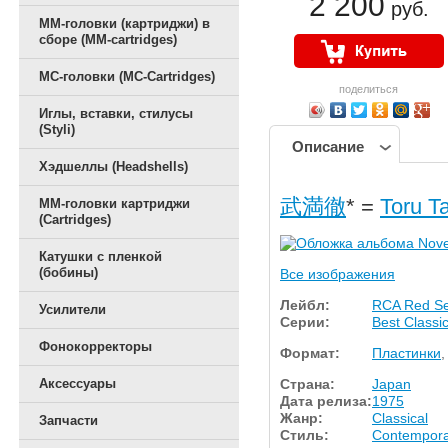
2 200
руб.
ММ-головки (картриджи) в
сборе (MM-cartridges)
MC-головки (MC-Cartridges)
поделиться
Иглы, вставки, стилусы
(Styli)
Описание
Хэдшеллы (Headshells)
武満徹
* =
Toru T
ММ-головки картриджи
(Cartridges)
Катушки с пленкой
(бобины)
Все изображения
Лейбл:
RCA Red Se
Усилители
Серии:
Best Classi
Фонокорректоры
Формат:
Пластинки
,
Страна:
Japan
Аксессуары
Дата релиза:
1975
Жанр:
Classical
Запчасти
Стиль:
Contempora