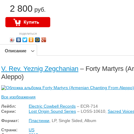
2 800
руб.
поделиться
Описание
V. Rev. Yeznig Zegchanian
– Forty Martyrs (
Aleppo)
Все изображения
Лейбл:
Electric Cowbell Records
– ECR-714
Серии:
Lost Origin Sound Series
– LOSS-10610,
Sacred Voices
Формат:
Пластинки
, LP, Single Sided, Album
Страна:
US