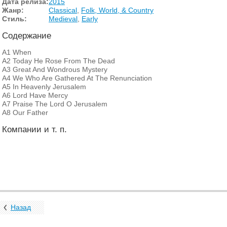
Дата релиза:
2015
Жанр:
Classical
,
Folk, World, & Country
Стиль:
Medieval
,
Early
Содержание
A1
When
A2
Today He Rose From The Dead
A3
Great And Wondrous Mystery
A4
We Who Are Gathered At The Renunciation
A5
In Heavenly Jerusalem
A6
Lord Have Mercy
A7
Praise The Lord O Jerusalem
A8
Our Father
Компании и т. п.
Назад