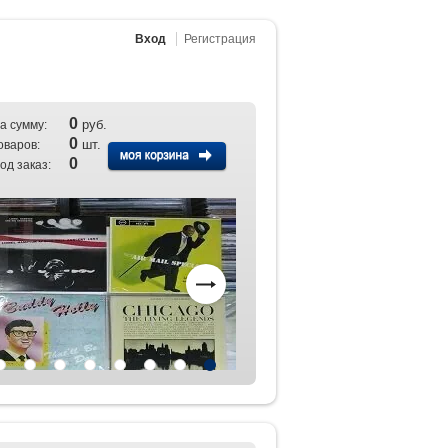
Вход
Регистрация
0
руб.
а сумму:
0
шт.
оваров:
0
од заказ: