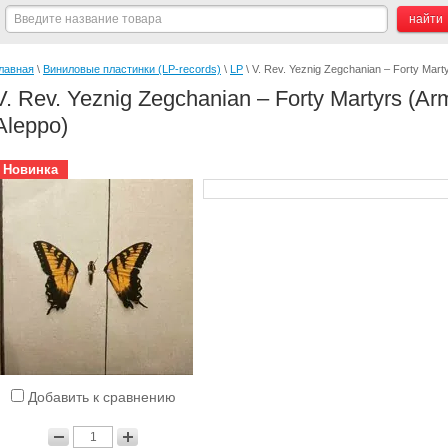
лавная
 \ 
Виниловые пластинки (LP-records)
 \ 
LP
 \ V. Rev. Yeznig Zegchanian – Forty Mar
V. Rev. Yeznig Zegchanian – Forty Martyrs (A
Aleppo)
Новинка
Добавить к сравнению