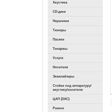
Акустика
CD-деки
Наушники
Тюнеры
Пасики
Тонармы
Услуги
Носители
Эквалайзеры
Стойки под аппаратуру/
акустику/носители
ЦАП (DAC)
Разное