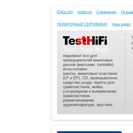
ENGLISH
Новости
О компании
Отзывы
ПОДАРОЧНЫЙ СЕРТИФИКАТ
Наш адрес
Тест Хай-Фай
еждневно! все для
проигрывателей виниловых
дисков (вертушек, turntable):
иглы-головки-
шеллы, виниловые пластинки
(LP и EP), CD, проигрыватели,
средства ухода, пакеты для
грампластинок, мойка
ультразвуком и выпрямление
грампластинок,
размагничивание,
аудиоаппаратура, акустика...