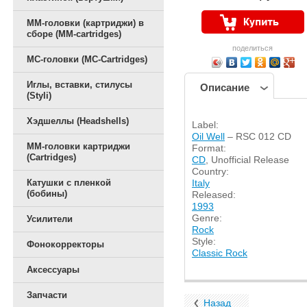
ММ-головки (картриджи) в
сборе (MM-cartridges)
поделиться
MC-головки (MC-Cartridges)
Иглы, вставки, стилусы
Описание
(Styli)
Хэдшеллы (Headshells)
Label:
Oil Well
‎– RSC 012 CD
ММ-головки картриджи
Format:
(Cartridges)
CD
, Unofficial Release
Country:
Катушки с пленкой
Italy
(бобины)
Released:
1993
Genre:
Усилители
Rock
Style:
Фонокорректоры
Classic Rock
Аксессуары
Запчасти
Назад