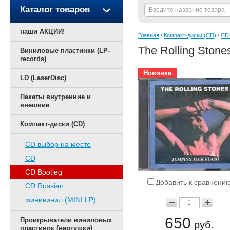
Каталог товаров
наши АКЦИИ!
Главная
 \ 
Компакт-диски (CD)
 \ 
CD 
The Rolling Stone
Виниловые пластинки (LP-
records)
Новинка
LD (LaserDisc)
Пакеты внутренние и
внешние
Компакт-диски (CD)
CD выбор на месте
CD
CD Bootleg
Добавить к сравнени
CD Russian
минивинил (MINI LP)
650
Проигрыватели виниловых
руб.
пластинок (вертушки)