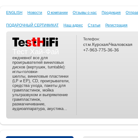
ENGLISH
Новости
О компании
Отзывы о нас
Продукция
Отпра
ПОДАРОЧНЫЙ СЕРТИФИКАТ
Наш адрес
Статьи
Регистрация
Телефон:
ст.м.Курская/Чкаловская
Тест Хай-Фай
+7-963-775-36-36
еждневно! все для
проигрывателей виниловых
дисков (вертушек, turntable):
иглы-головки-
шеллы, виниловые пластинки
(LP и EP), CD, проигрыватели,
средства ухода, пакеты для
грампластинок, мойка
ультразвуком и выпрямление
грампластинок,
размагничивание,
аудиоаппаратура, акустика...