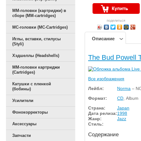
ММ-головки (картриджи) в
сборе (MM-cartridges)
поделиться
MC-головки (MC-Cartridges)
Описание
Иглы, вставки, стилусы
(Styli)
Хэдшеллы (Headshells)
The Bud Powell T
ММ-головки картриджи
(Cartridges)
Все изображения
Катушки с пленкой
Лейбл:
Norma
– N
(бобины)
Формат:
CD
, Album
Усилители
Страна:
Japan
Фонокорректоры
Дата релиза:
1998
Жанр:
Jazz
Стиль:
Аксессуары
Содержание
Запчасти