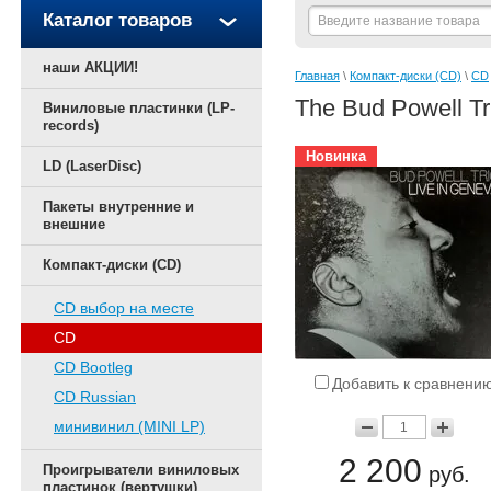
Каталог товаров
наши АКЦИИ!
Главная
 \ 
Компакт-диски (CD)
 \ 
CD
The Bud Powell Tr
Виниловые пластинки (LP-
records)
Новинка
LD (LaserDisc)
Пакеты внутренние и
внешние
Компакт-диски (CD)
CD выбор на месте
CD
CD Bootleg
Добавить к сравнени
CD Russian
минивинил (MINI LP)
2 200
Проигрыватели виниловых
руб.
пластинок (вертушки)