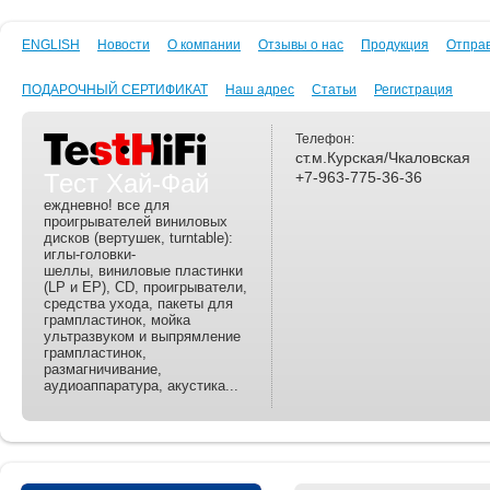
ENGLISH
Новости
О компании
Отзывы о нас
Продукция
Отпра
ПОДАРОЧНЫЙ СЕРТИФИКАТ
Наш адрес
Статьи
Регистрация
Телефон:
ст.м.Курская/Чкаловская
Тест Хай-Фай
+7-963-775-36-36
еждневно! все для
проигрывателей виниловых
дисков (вертушек, turntable):
иглы-головки-
шеллы, виниловые пластинки
(LP и EP), CD, проигрыватели,
средства ухода, пакеты для
грампластинок, мойка
ультразвуком и выпрямление
грампластинок,
размагничивание,
аудиоаппаратура, акустика...