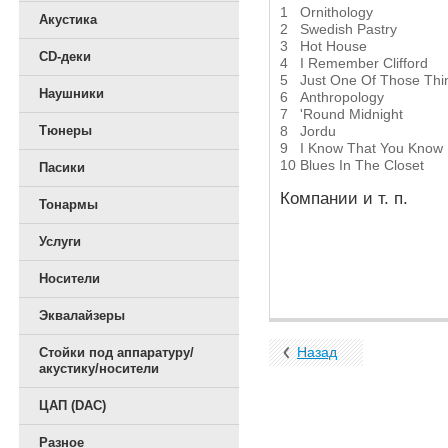
1
Ornithology
Акустика
2
Swedish Pastry
3
Hot House
CD-деки
4
I Remember Clifford
5
Just One Of Those Thi
Наушники
6
Anthropology
7
'Round Midnight
8
Jordu
Тюнеры
9
I Know That You Know
10
Blues In The Closet
Пасики
Компании и т. п.
Тонармы
Услуги
Носители
Эквалайзеры
Назад
Стойки под аппаратуру/
акустику/носители
ЦАП (DAC)
Разное