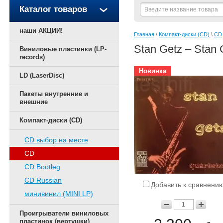
Каталог товаров
наши АКЦИИ!
Главная
 \ 
Компакт-диски (CD)
 \ 
CD
Stan Getz – Stan 
Виниловые пластинки (LP-
records)
Новинка
LD (LaserDisc)
Пакеты внутренние и
внешние
Компакт-диски (CD)
CD выбор на месте
CD
CD Bootleg
CD Russian
Добавить к сравнени
минивинил (MINI LP)
Проигрыватели виниловых
пластинок (вертушки)