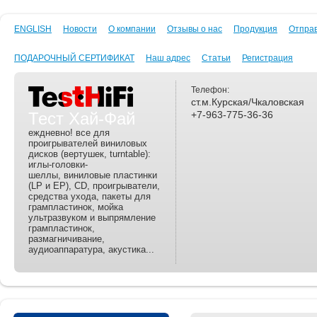
ENGLISH
Новости
О компании
Отзывы о нас
Продукция
Отпра
ПОДАРОЧНЫЙ СЕРТИФИКАТ
Наш адрес
Статьи
Регистрация
Телефон:
ст.м.Курская/Чкаловская
Тест Хай-Фай
+7-963-775-36-36
еждневно! все для
проигрывателей виниловых
дисков (вертушек, turntable):
иглы-головки-
шеллы, виниловые пластинки
(LP и EP), CD, проигрыватели,
средства ухода, пакеты для
грампластинок, мойка
ультразвуком и выпрямление
грампластинок,
размагничивание,
аудиоаппаратура, акустика...