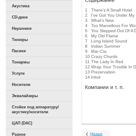
Содержание
Акустика
1
There's A Small Hotel
2
I've Got You Under My 
CD-деки
3
What's New
4
Too Marvellous For Wo
Наушники
5
You Stepped Out Of A
6
My Old Flame
Тюнеры
7
Long Island Sound
8
Indian Summer
Пасики
9
Mar-Cia
10
Crazy Chords
11
The Lady In Red
Тонармы
12
Wrap Your Trouble In 
13
Prezervation
Услуги
14
Intoit
Носители
Компании и т. п.
Эквалайзеры
Стойки под аппаратуру/
акустику/носители
ЦАП (DAC)
Назад
Разное