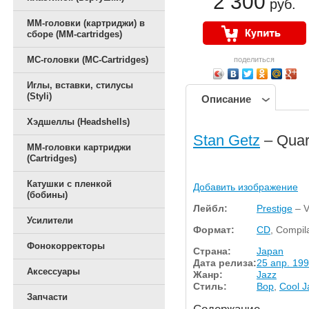
2 300
руб.
ММ-головки (картриджи) в
сборе (MM-cartridges)
MC-головки (MC-Cartridges)
поделиться
Иглы, вставки, стилусы
(Styli)
Описание
Хэдшеллы (Headshells)
Stan Getz
– Quar
ММ-головки картриджи
(Cartridges)
Катушки с пленкой
Добавить изображение
(бобины)
Лейбл:
Prestige
– V
Усилители
Формат:
CD
, Compil
Фонокорректоры
Страна:
Japan
Дата релиза:
25 апр. 1991
Аксессуары
Жанр:
Jazz
Стиль:
Bop
,
Cool J
Запчасти