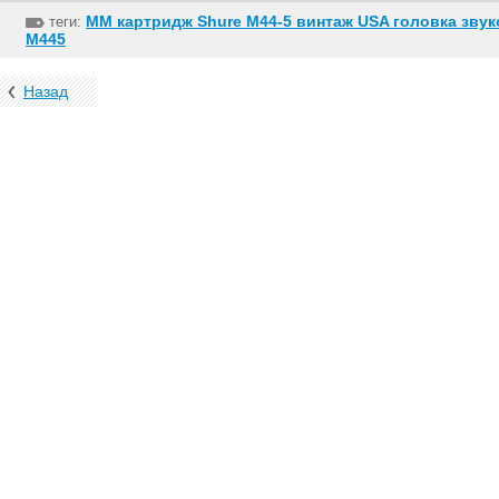
ММ картридж Shure M44-5 винтаж USA головка зву
теги:
M445
Назад