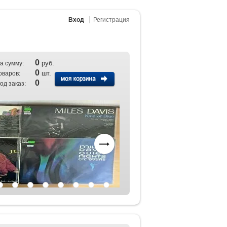
Вход
Регистрация
0
руб.
а сумму:
0
шт.
оваров:
0
од заказ: