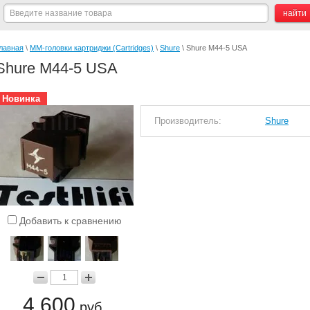
лавная
 \ 
ММ-головки картриджи (Cartridges)
 \ 
Shure
 \ Shure M44-5 USA
Shure M44-5 USA
Новинка
Производитель:
Shure
Добавить к сравнению
4 600
руб.