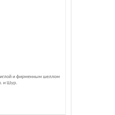
й иглой и фирменным шеллом
ч. и Шур.