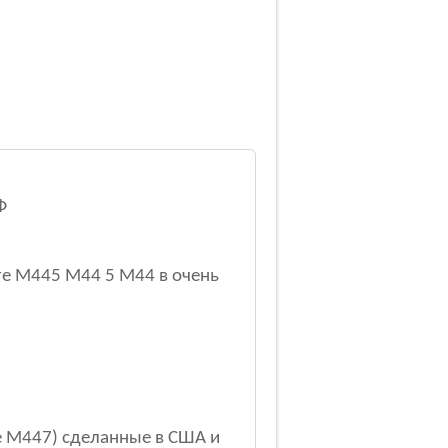
Ф
re M445 М44 5 M44 в очень
e M447) сделанные в США и