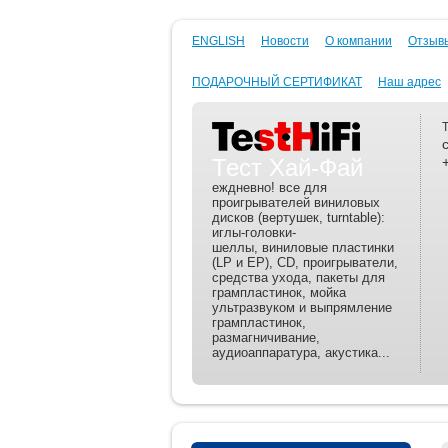
ENGLISH
Новости
О компании
Отзывы
ПОДАРОЧНЫЙ СЕРТИФИКАТ
Наш адрес
Тест Хай-Фай
еждневно! все для
проигрывателей виниловых
дисков (вертушек, turntable):
иглы-головки-
шеллы, виниловые пластинки
(LP и EP), CD, проигрыватели,
средства ухода, пакеты для
грампластинок, мойка
ультразвуком и выпрямление
грампластинок,
размагничивание,
аудиоаппаратура, акустика...