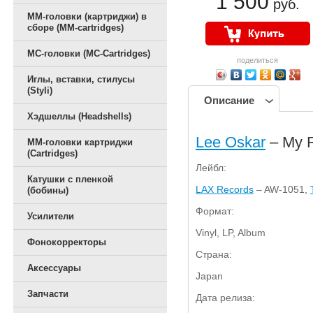
1 500
руб.
ММ-головки (картриджи) в
сборе (MM-cartridges)
MC-головки (MC-Cartridges)
поделиться
Иглы, вставки, стилусы
(Styli)
Описание
Хэдшеллы (Headshells)
Lee Oskar
‎– My 
ММ-головки картриджи
(Cartridges)
Лейбл:
Катушки с пленкой
LAX Records
‎– AW-1051,
(бобины)
Формат:
Усилители
Vinyl, LP, Album
Фонокорректоры
Страна:
Аксессуары
Japan
Запчасти
Дата релиза: