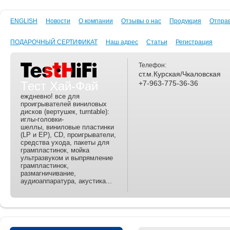
ENGLISH
Новости
О компании
Отзывы о нас
Продукция
Отпра
ПОДАРОЧНЫЙ СЕРТИФИКАТ
Наш адрес
Статьи
Регистрация
Телефон:
ст.м.Курская/Чкаловская
Тест Хай-Фай
+7-963-775-36-36
еждневно! все для
проигрывателей виниловых
дисков (вертушек, turntable):
иглы-головки-
шеллы, виниловые пластинки
(LP и EP), CD, проигрыватели,
средства ухода, пакеты для
грампластинок, мойка
ультразвуком и выпрямление
грампластинок,
размагничивание,
аудиоаппаратура, акустика...