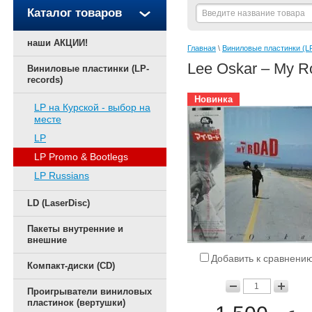
Каталог товаров
наши АКЦИИ!
Главная
 \ 
Виниловые пластинки (LP
Lee Oskar ‎– My R
Виниловые пластинки (LP-
records)
Новинка
LP на Курской - выбор на
месте
LP
LP Promo & Bootlegs
LP Russians
LD (LaserDisc)
Пакеты внутренние и
внешние
Добавить к сравнени
Компакт-диски (CD)
Проигрыватели виниловых
пластинок (вертушки)