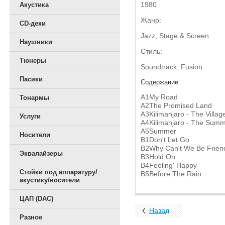
1980
Акустика
Жанр:
CD-деки
Jazz, Stage & Screen
Наушники
Стиль:
Тюнеры
Soundtrack, Fusion
Пасики
Содержание
A1
My Road
Тонармы
A2
The Promised Land
A3
Kilimanjaro - The Villag
Услуги
A4
Kilimanjaro - The Summ
A5
Summer
Носители
B1
Don't Let Go
B2
Why Can't We Be Frien
Эквалайзеры
B3
Hold On
B4
Feeling' Happy
Стойки под аппаратуру/
B5
Before The Rain
акустику/носители
ЦАП (DAC)
Назад
Разное