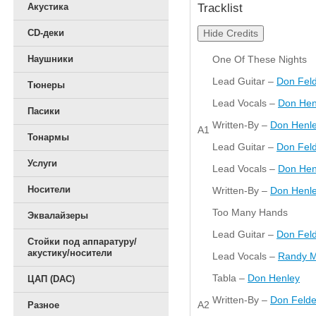
Tracklist
Акустика
Hide Credits
CD-деки
One Of These Nights
Наушники
Lead Guitar –
Don Fel
Тюнеры
Lead Vocals –
Don Hen
Пасики
Written-By –
Don Henl
A1
Тонармы
Lead Guitar –
Don Fel
Услуги
Lead Vocals –
Don Hen
Носители
Written-By –
Don Henl
Too Many Hands
Эквалайзеры
Lead Guitar –
Don Feld
Стойки под аппаратуру/
акустику/носители
Lead Vocals –
Randy M
Tabla –
Don Henley
ЦАП (DAC)
Written-By –
Don Felde
A2
Разное