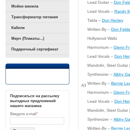
Lead Guitar –
Don Feld
Мойки винила
Lead Vocals –
Randy M
Трансформатор питания
Tabla –
Don Henley
Кабели
Written-By –
Don Felde
Hollywood Waltz
Мерч (Плакаты...)
Harmonium –
Glenn Fr
Подарочный сертификат
Lead Vocals –
Don Hen
Mandolin, Steel Guitar 
Synthesizer –
Albhy Ga
Written-By –
Bernie Le
A3
Harmonium –
Glenn Fr
Подписаться на рассылку
выгодных предложений
Lead Vocals –
Don Hen
нашего магазина
Mandolin, Steel Guitar 
Введите e-mail
*
Synthesizer –
Albhy Ga
Written-By –
Bernie Le