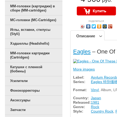
руб.
ММ-головки (картриджи) в
сборе (MM-cartridges)
MC-головки (MC-Cartridges)
поделиться
Иглы, вставки, стилусы
(Styli)
Описание
Хэдшеллы (Headshells)
Eagles
– One Of 
ММ-головки картриджи
(Cartridges)
Катушки с пленкой
More images
(бобины)
Label:
Asylum Record
Усилители
Series:
Eagles 特別価格
Format:
Vinyl
, Album, L
Фонокорректоры
Country:
Japan
Аксессуары
Released:
1981
Genre:
Rock
Запчасти
Style:
Country Rock
,