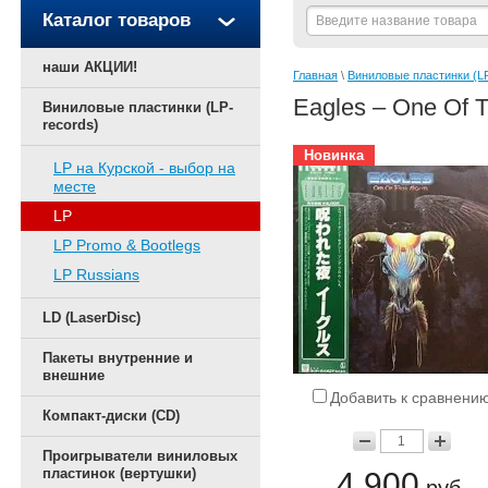
Каталог товаров
наши АКЦИИ!
Главная
 \ 
Виниловые пластинки (LP
Eagles – One Of 
Виниловые пластинки (LP-
records)
Новинка
LP на Курской - выбор на
месте
LP
LP Promo & Bootlegs
LP Russians
LD (LaserDisc)
Пакеты внутренние и
внешние
Добавить к сравнени
Компакт-диски (CD)
Проигрыватели виниловых
пластинок (вертушки)
4 900