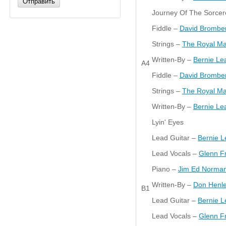
Отправить
Journey Of The Sorcer
Fiddle –
David Brombe
Strings –
The Royal Ma
Written-By –
Bernie Le
A4
Fiddle –
David Brombe
Strings –
The Royal Ma
Written-By –
Bernie Le
Lyin' Eyes
Lead Guitar –
Bernie 
Lead Vocals –
Glenn F
Piano –
Jim Ed Norma
Written-By –
Don Henl
B1
Lead Guitar –
Bernie 
Lead Vocals –
Glenn F