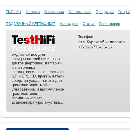
ENGLISH
Новости
О компании
Отзывы о нас
Продукция
Отпра
ПОДАРОЧНЫЙ СЕРТИФИКАТ
Наш адрес
Статьи
Регистрация
Телефон:
ст.м.Курская/Чкаловская
Тест Хай-Фай
+7-963-775-36-36
еждневно! все для
проигрывателей виниловых
дисков (вертушек, turntable):
иглы-головки-
шеллы, виниловые пластинки
(LP и EP), CD, проигрыватели,
средства ухода, пакеты для
грампластинок, мойка
ультразвуком и выпрямление
грампластинок,
размагничивание,
аудиоаппаратура, акустика...