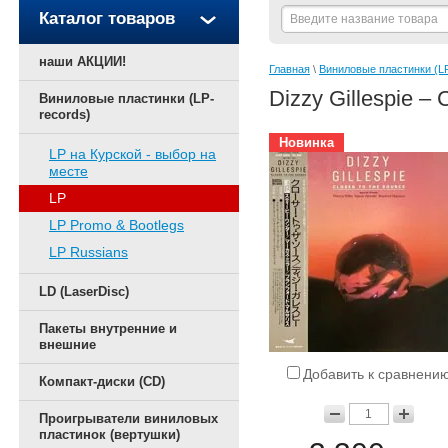
Каталог товаров
наши АКЦИИ!
Главная
 \ 
Виниловые пластинки (LP
Dizzy Gillespie –
Виниловые пластинки (LP-
records)
Новинка
LP на Курской - выбор на
месте
LP
LP Promo & Bootlegs
LP Russians
LD (LaserDisc)
Пакеты внутренние и
внешние
Добавить к сравнени
Компакт-диски (CD)
Проигрыватели виниловых
пластинок (вертушки)