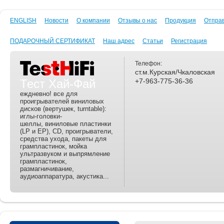
ENGLISH
Новости
О компании
Отзывы о нас
Продукция
Отпра
ПОДАРОЧНЫЙ СЕРТИФИКАТ
Наш адрес
Статьи
Регистрация
Телефон:
ст.м.Курская/Чкаловская
Тест Хай-Фай
+7-963-775-36-36
еждневно! все для
проигрывателей виниловых
дисков (вертушек, turntable):
иглы-головки-
шеллы, виниловые пластинки
(LP и EP), CD, проигрыватели,
средства ухода, пакеты для
грампластинок, мойка
ультразвуком и выпрямление
грампластинок,
размагничивание,
аудиоаппаратура, акустика...