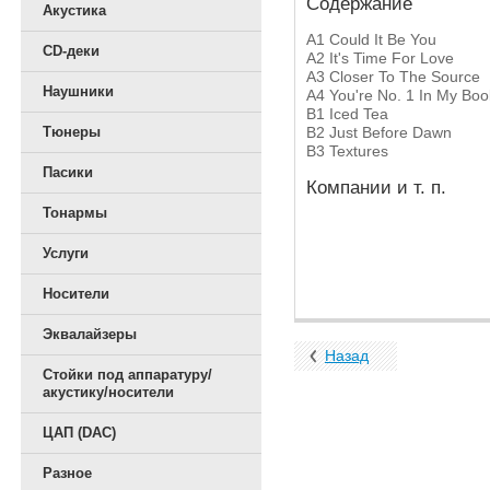
Содержание
Акустика
A1
Could It Be You
CD-деки
A2
It's Time For Love
A3
Closer To The Source
Наушники
A4
You're No. 1 In My Boo
B1
Iced Tea
B2
Just Before Dawn
Тюнеры
B3
Textures
Пасики
Компании и т. п.
Тонармы
Услуги
Носители
Эквалайзеры
Назад
Стойки под аппаратуру/
акустику/носители
ЦАП (DAC)
Разное