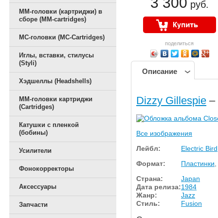
3 300
руб.
ММ-головки (картриджи) в
сборе (MM-cartridges)
MC-головки (MC-Cartridges)
поделиться
Иглы, вставки, стилусы
(Styli)
Описание
Хэдшеллы (Headshells)
Dizzy Gillespie
– 
ММ-головки картриджи
(Cartridges)
Катушки с пленкой
(бобины)
Все изображения
Лейбл:
Electric Bird
Усилители
Формат:
Пластинки
,
Фонокорректоры
Страна:
Japan
Дата релиза:
1984
Аксессуары
Жанр:
Jazz
Стиль:
Fusion
Запчасти