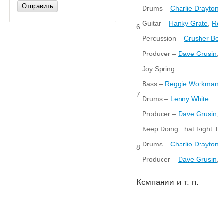
Отправить
Drums –
Charlie Drayto
Guitar –
Hanky Grate
,
R
6
Percussion –
Crusher Be
Producer –
Dave Grusin
Joy Spring
Bass –
Reggie Workma
7
Drums –
Lenny White
Producer –
Dave Grusin
Keep Doing That Right 
Drums –
Charlie Drayto
8
Producer –
Dave Grusin
Компании и т. п.