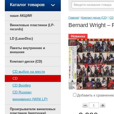
Каталог товаров
наши АКЦИИ!
Главная
 \ 
Компакт-диски (CD)
 \ 
CD
Bernard Wright – 
Виниловые пластинки (LP-
records)
Новинка
LD (LaserDisc)
Пакеты внутренние и
внешние
Компакт-диски (CD)
CD выбор на месте
CD
CD Bootleg
CD Russian
Добавить к сравнени
минивинил (MINI LP)
Проигрыватели виниловых
пластинок (вертушки)