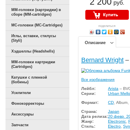
2 200
руб.
ММ-головки (картриджи) в
сборе (MM-cartridges)
MC-головки (MC-Cartridges)
поделиться
Иглы, вставки, стилусы
(Styli)
Описание
Хэдшеллы (Headshells)
Bernard Wright
–
ММ-головки картриджи
(Cartridges)
Катушки с пленкой
Все изображения
(бобины)
Лейбл:
Arista
– BV
Усилители
Серии:
Urban Mell
Формат:
CD
, Album,
Фонокорректоры
Страна:
Japan
Аксессуары
Дата релиза:
20 февр. 20
Жанр:
Electronic
,
Запчасти
Стиль:
Electro
,
Syn