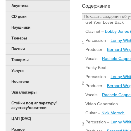
Содержание
Акустика
Показать сведения об у
CD-деки
Get Your Lover Back
Наушники
Clavinet –
Bobby Jones 
Тюнеры
Percussion –
Lenny Whi
1
Пасики
Producer –
Bernard Wri
Vocals –
Rachele Cappel
Тонармы
Funky Beat
Услуги
Percussion –
Lenny Whi
Носители
2
Producer –
Bernard Wri
Эквалайзеры
Vocals –
Rachele Cappel
Стойки под аппаратуру/
Video Generation
акустику/носители
Guitar –
Nick Moroch
ЦАП (DAC)
Percussion –
Lenny Whi
3
Разное
Producer –
Bernard Wri