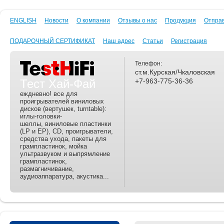
ENGLISH
Новости
О компании
Отзывы о нас
Продукция
Отпра
ПОДАРОЧНЫЙ СЕРТИФИКАТ
Наш адрес
Статьи
Регистрация
Телефон:
ст.м.Курская/Чкаловская
Тест Хай-Фай
+7-963-775-36-36
еждневно! все для
проигрывателей виниловых
дисков (вертушек, turntable):
иглы-головки-
шеллы, виниловые пластинки
(LP и EP), CD, проигрыватели,
средства ухода, пакеты для
грампластинок, мойка
ультразвуком и выпрямление
грампластинок,
размагничивание,
аудиоаппаратура, акустика...