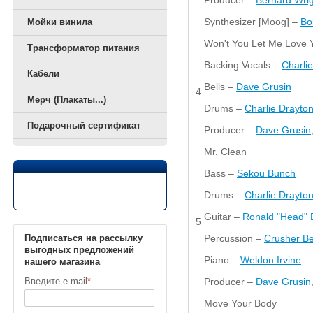
Synthesizer [Moog] –
Bo
Мойки винила
Won't You Let Me Love 
Трансформатор питания
Backing Vocals –
Charli
Кабели
Bells –
Dave Grusin
4
Мерч (Плакаты...)
Drums –
Charlie Drayto
Подарочный сертификат
Producer –
Dave Grusin
Mr. Clean
Bass –
Sekou Bunch
Drums –
Charlie Drayto
Guitar –
Ronald "Head" 
5
Percussion –
Crusher Be
Подписаться на рассылку
выгодных предложений
Piano –
Weldon Irvine
нашего магазина
Producer –
Dave Grusin
Введите e-mail
*
Move Your Body