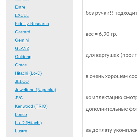
Entre
без ручки!! подходи
EXCEL
Fidelity-Research
Garrard
вес = 6,90 гр.
Gemini
GLANZ
для вертушек (прои
Goldring
Grace
Hitachi (Lo-D)
в очень хорошем сос
JELCO
Jeweltone (Nagaoka)
комплектацию смотр
JVC
Kenwood (TRIO)
дополнительные фот
Lenco
Lo-D (Hitachi)
за доплату укомпле
Lustre