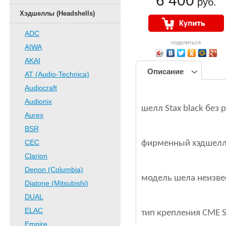
6 400
руб.
Хэдшеллы (Headshells)
ADC
поделиться
AIWA
AKAI
Описание
AT (Audio-Technica)
Audiocraft
Audionix
шелл Stax black без 
Aurex
BSR
CEC
фирменный хэдшелл (
Clarion
Denon (Columbia)
модель шела неизве
Diatone (Mitsubishi)
DUAL
ELAC
тип крепления СМЕ 
Empire