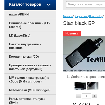
Каталог товаров
наши АКЦИИ!
Главная
 \ 
Хэдшеллы (Headshells)
 \ 
Stax black БР
Виниловые пластинки (LP-
records)
Новинка
LD (LaserDisc)
Пакеты внутренние и
внешние
Компакт-диски (CD)
Проигрыватели виниловых
пластинок (вертушки)
Добавить к сравнени
ММ-головки (картриджи) в
сборе (MM-cartridges)
MC-головки (MC-Cartridges)
Иглы, вставки, стилусы
(Styli)