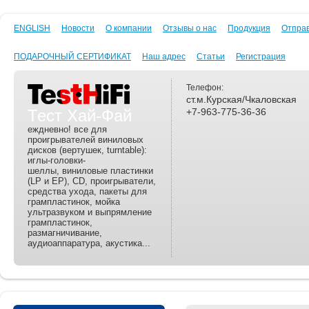
ENGLISH
Новости
О компании
Отзывы о нас
Продукция
Отпра
ПОДАРОЧНЫЙ СЕРТИФИКАТ
Наш адрес
Статьи
Регистрация
Телефон:
ст.м.Курская/Чкаловская
Тест Хай-Фай
+7-963-775-36-36
еждневно! все для
проигрывателей виниловых
дисков (вертушек, turntable):
иглы-головки-
шеллы, виниловые пластинки
(LP и EP), CD, проигрыватели,
средства ухода, пакеты для
грампластинок, мойка
ультразвуком и выпрямление
грампластинок,
размагничивание,
аудиоаппаратура, акустика...