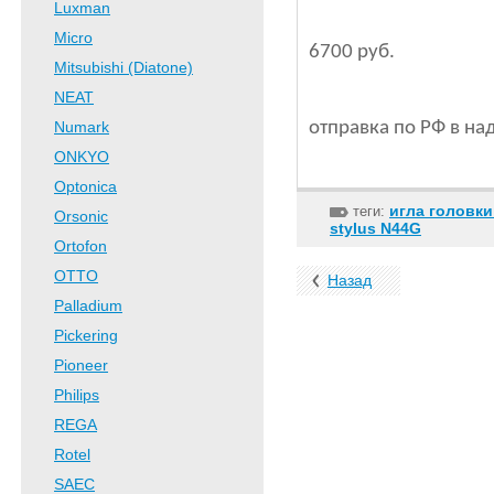
Luxman
Micro
6700 руб.
Mitsubishi (Diatone)
NEAT
Numark
отправка по РФ в на
ONKYO
Optonica
игла головки
теги:
Orsonic
stylus N44G
Ortofon
OTTO
Назад
Palladium
Pickering
Pioneer
Philips
REGA
Rotel
SAEC