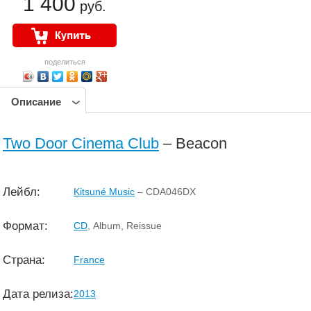
1 400
руб.
поделиться
Описание
Two Door Cinema Club
– Beacon
Лейбл:
Kitsuné Music
– CDA046DX
Формат:
CD
, Album, Reissue
Страна:
France
Дата релиза:
2013