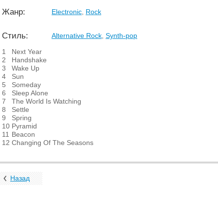
Жанр:
Electronic
,
Rock
Стиль:
Alternative Rock
,
Synth-pop
1
Next Year
2
Handshake
3
Wake Up
4
Sun
5
Someday
6
Sleep Alone
7
The World Is Watching
8
Settle
9
Spring
10
Pyramid
11
Beacon
12
Changing Of The Seasons
Назад