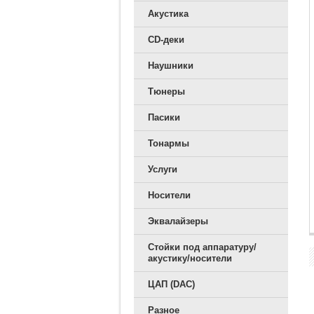
Акустика
CD-деки
Наушники
Тюнеры
Пасики
Тонармы
Услуги
Носители
Эквалайзеры
Стойки под аппаратуру/
акустику/носители
ЦАП (DAC)
Разное