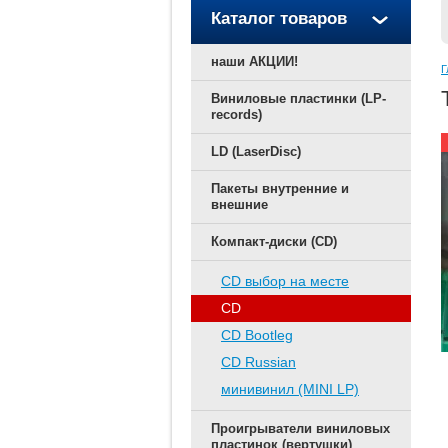
Каталог товаров
наши АКЦИИ!
Г
Виниловые пластинки (LP-
records)
LD (LaserDisc)
Пакеты внутренние и
внешние
Компакт-диски (CD)
CD выбор на месте
CD
CD Bootleg
CD Russian
минивинил (MINI LP)
Проигрыватели виниловых
пластинок (вертушки)