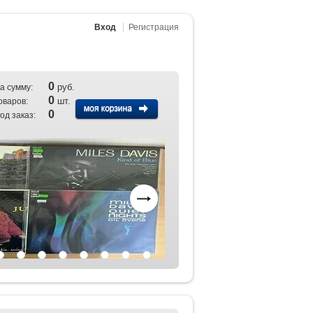
Вход
Регистрация
0
руб.
а сумму:
0
шт.
оваров:
0
од заказ: