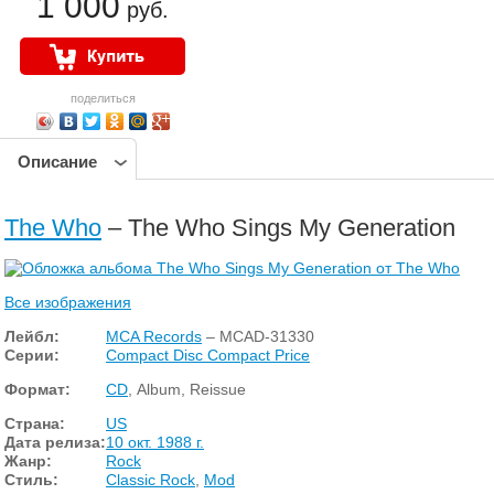
1 000
руб.
поделиться
Описание
The Who
– The Who Sings My Generation
Все изображения
Лейбл:
MCA Records
– MCAD-31330
Серии:
Compact Disc Compact Price
Формат:
CD
, Album, Reissue
Страна:
US
Дата релиза:
10 окт. 1988 г.
Жанр:
Rock
Стиль:
Classic Rock
,
Mod