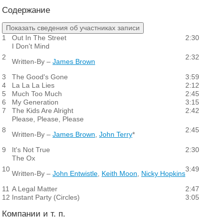
Содержание
Показать сведения об участниках записи
1
Out In The Street
2:30
I Don't Mind
2
2:32
Written-By –
James Brown
3
The Good's Gone
3:59
4
La La La Lies
2:12
5
Much Too Much
2:45
6
My Generation
3:15
7
The Kids Are Alright
2:42
Please, Please, Please
8
2:45
Written-By –
James Brown
,
John Terry
*
9
It's Not True
2:30
The Ox
10
3:49
Written-By –
John Entwistle
,
Keith Moon
,
Nicky Hopkins
11
A Legal Matter
2:47
12
Instant Party (Circles)
3:05
Компании и т. п.