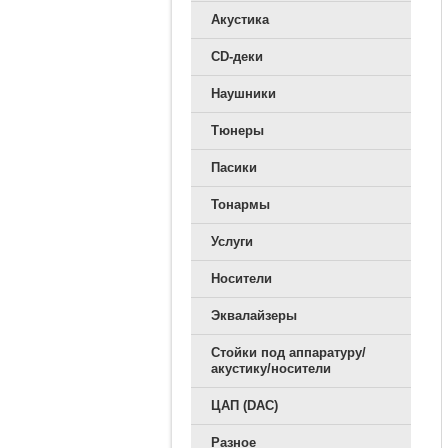
Акустика
CD-деки
Наушники
Тюнеры
Пасики
Тонармы
Услуги
Носители
Эквалайзеры
Стойки под аппаратуру/
акустику/носители
ЦАП (DAC)
Разное