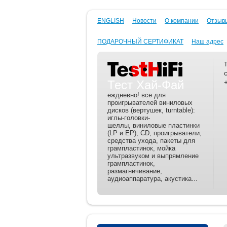
ENGLISH
Новости
О компании
Отзывы
ПОДАРОЧНЫЙ СЕРТИФИКАТ
Наш адрес
Тест Хай-Фай
еждневно! все для
проигрывателей виниловых
дисков (вертушек, turntable):
иглы-головки-
шеллы, виниловые пластинки
(LP и EP), CD, проигрыватели,
средства ухода, пакеты для
грампластинок, мойка
ультразвуком и выпрямление
грампластинок,
размагничивание,
аудиоаппаратура, акустика...