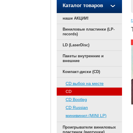
Каталог товаров
наши АКЦИИ!
Г
Виниловые пластинки (LP-
records)
LD (LaserDisc)
Пакеты внутренние и
внешние
Компакт-диски (CD)
CD выбор на месте
CD
CD Bootleg
CD Russian
минивинил (MINI LP)
Проигрыватели виниловых
пластинок (вертушки)