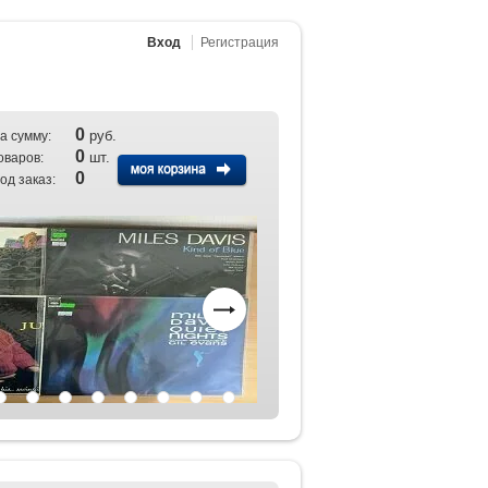
Вход
Регистрация
0
руб.
а сумму:
0
шт.
оваров:
0
од заказ: