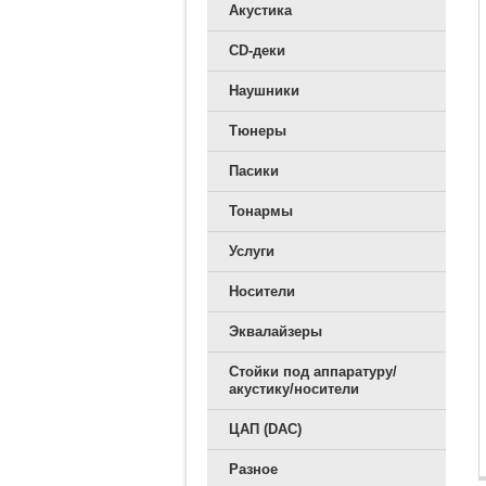
Акустика
CD-деки
Наушники
Тюнеры
Пасики
Тонармы
Услуги
Носители
Эквалайзеры
Стойки под аппаратуру/
акустику/носители
ЦАП (DAC)
Разное