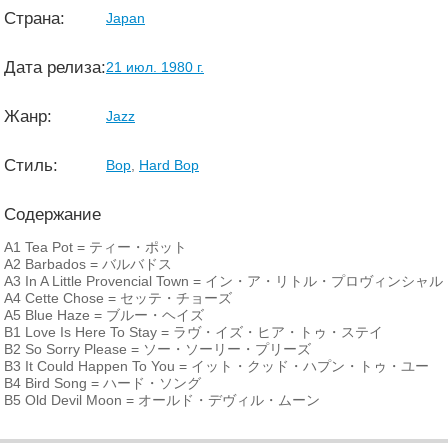
Страна:
Japan
Дата релиза:
21 июл. 1980 г.
Жанр:
Jazz
Стиль:
Bop
,
Hard Bop
Содержание
A1
Tea Pot = ティー・ポット
A2
Barbados = バルバドス
A3
In A Little Provencial Town = イン・ア・リトル・プロヴィンシ
A4
Cette Chose = セッテ・チョーズ
A5
Blue Haze = ブルー・ヘイズ
B1
Love Is Here To Stay = ラヴ・イズ・ヒア・トゥ・ステイ
B2
So Sorry Please = ソー・ソーリー・プリーズ
B3
It Could Happen To You = イット・クッド・ハプン・トゥ・ユー
B4
Bird Song = ハード・ソング
B5
Old Devil Moon = オールド・デヴィル・ムーン