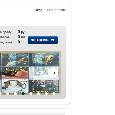
Вход
Регистрация
0
руб.
а сумму:
0
шт.
оваров:
0
од заказ: