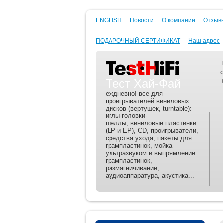
ENGLISH
Новости
О компании
Отзывы
ПОДАРОЧНЫЙ СЕРТИФИКАТ
Наш адрес
Тест Хай-Фай
еждневно! все для
проигрывателей виниловых
дисков (вертушек, turntable):
иглы-головки-
шеллы, виниловые пластинки
(LP и EP), CD, проигрыватели,
средства ухода, пакеты для
грампластинок, мойка
ультразвуком и выпрямление
грампластинок,
размагничивание,
аудиоаппаратура, акустика...