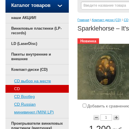
Каталог товаров
наши АКЦИИ!
Главная
 \ 
Компакт-диски (CD)
 \ 
CD
Sparklehorse – It'
Виниловые пластинки (LP-
records)
Новинка
LD (LaserDisc)
Пакеты внутренние и
внешние
Компакт-диски (CD)
CD выбор на месте
CD
CD Bootleg
CD Russian
Добавить к сравнени
минивинил (MINI LP)
Проигрыватели виниловых
1 200
пластинок (вертушки)