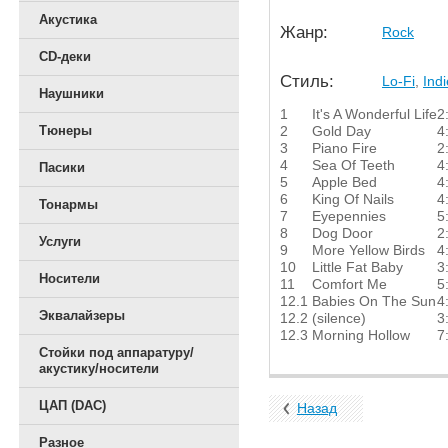
Акустика
Жанр:
Rock
CD-деки
Стиль:
Lo-Fi
,
Ind
Наушники
1
It's A Wonderful Life
2
2
Gold Day
4
Тюнеры
3
Piano Fire
2
4
Sea Of Teeth
4
Пасики
5
Apple Bed
4
6
King Of Nails
4
Тонармы
7
Eyepennies
5
8
Dog Door
2
Услуги
9
More Yellow Birds
4
10
Little Fat Baby
3
Носители
11
Comfort Me
5
12.1
Babies On The Sun
4
Эквалайзеры
12.2
(silence)
3
12.3
Morning Hollow
7
Стойки под аппаратуру/
акустику/носители
ЦАП (DAC)
Назад
Разное