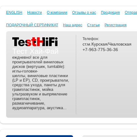
ENGLISH
Новости
О компании
Отзывы о нас
Продукция
Отпра
ПОДАРОЧНЫЙ СЕРТИФИКАТ
Наш адрес
Статьи
Регистрация
Телефон:
ст.м.Курская/Чкаловская
Тест Хай-Фай
+7-963-775-36-36
еждневно! все для
проигрывателей виниловых
дисков (вертушек, turntable):
иглы-головки-
шеллы, виниловые пластинки
(LP и EP), CD, проигрыватели,
средства ухода, пакеты для
грампластинок, мойка
ультразвуком и выпрямление
грампластинок,
размагничивание,
аудиоаппаратура, акустика...