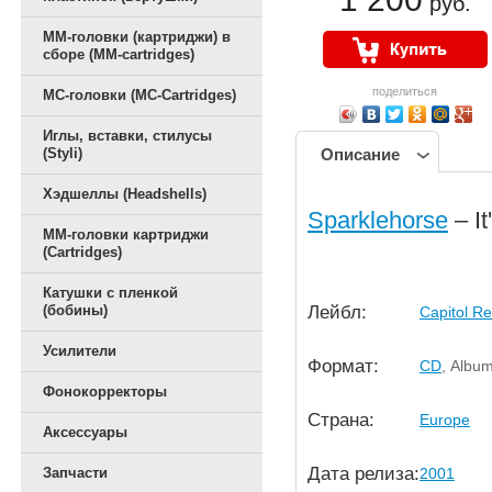
руб.
ММ-головки (картриджи) в
сборе (MM-cartridges)
поделиться
MC-головки (MC-Cartridges)
Иглы, вставки, стилусы
(Styli)
Описание
Хэдшеллы (Headshells)
Sparklehorse
– It
ММ-головки картриджи
(Cartridges)
Катушки с пленкой
Лейбл:
(бобины)
Capitol R
Усилители
Формат:
CD
, Albu
Фонокорректоры
Страна:
Europe
Аксессуары
Дата релиза:
2001
Запчасти