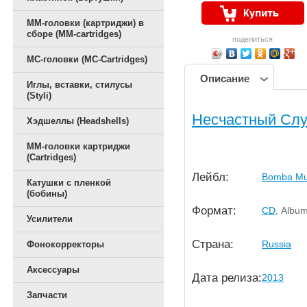
ММ-головки (картриджи) в
сборе (MM-cartridges)
поделиться
MC-головки (MC-Cartridges)
Описание
Иглы, вставки, стилусы
(Styli)
Несчастный Слу
Хэдшеллы (Headshells)
ММ-головки картриджи
(Cartridges)
Лейбл:
Bomba Mu
Катушки с пленкой
(бобины)
Формат:
CD
, Albu
Усилители
Страна:
Russia
Фонокорректоры
Аксессуары
Дата релиза:
2013
Запчасти