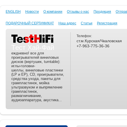
ENGLISH
Новости
О компании
Отзывы о нас
Продукция
Отпра
ПОДАРОЧНЫЙ СЕРТИФИКАТ
Наш адрес
Статьи
Регистрация
Телефон:
ст.м.Курская/Чкаловская
Тест Хай-Фай
+7-963-775-36-36
еждневно! все для
проигрывателей виниловых
дисков (вертушек, turntable):
иглы-головки-
шеллы, виниловые пластинки
(LP и EP), CD, проигрыватели,
средства ухода, пакеты для
грампластинок, мойка
ультразвуком и выпрямление
грампластинок,
размагничивание,
аудиоаппаратура, акустика...