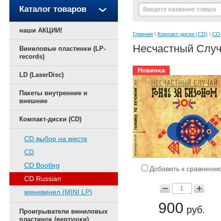
Каталог товаров
наши АКЦИИ!
Главная
 \ 
Компакт-диски (CD)
 \ 
CD 
Несчастный Случ
Виниловые пластинки (LP-
records)
Новинка
LD (LaserDisc)
Пакеты внутренние и
внешние
Компакт-диски (CD)
CD выбор на месте
CD
CD Bootleg
Добавить к сравнени
CD Russian
минивинил (MINI LP)
900
руб.
Проигрыватели виниловых
пластинок (вертушки)