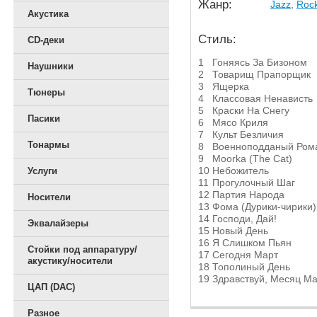
Жанр:
Jazz
,
Roc
Акустика
Стиль:
CD-деки
1
Гоняясь За Бизоном
Наушники
2
Товарищ Прапорщик
3
Ящерка
Тюнеры
4
Классовая Ненависть
5
Краски На Снегу
Пасики
6
Мясо Криля
7
Культ Безличия
Тонармы
8
Военноподданый Ром
9
Moorka (The Cat)
10
Небожитель
Услуги
11
Прогулочный Шаг
12
Партия Народа
Носители
13
Фома (Дурики-чирики)
14
Господи, Дай!
Эквалайзеры
15
Новый День
16
Я Слишком Пьян
Стойки под аппаратуру/
17
Сегодня Март
акустику/носители
18
Тополиный День
19
Здравствуй, Месяц М
ЦАП (DAC)
Разное