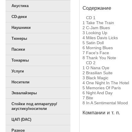
Акустика
Содержание
CD-деки
CD 1
1
Take The Train
2
C-Jam Blues
Наушники
3
Looking Up
4
Miles Davis Licks
Тюнеры
5
Satin Doll
6
Morning Blues
Пасики
7
Face's Face
8
Thank You Note
Тонармы
CD 2
1
O Nana Oye
Услуги
2
Brasilian Suite
3
Black Magic
Носители
4
One Night In The Hotel
5
Memories Of Paris
6
Night And Day
Эквалайзеры
7
Bite
8
In A Sentimental Mood
Стойки под аппаратуру/
акустику/носители
Компании и т. п.
ЦАП (DAC)
Разное