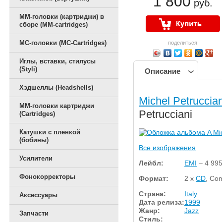
1 800
руб.
ММ-головки (картриджи) в
сборе (MM-cartridges)
MC-головки (MC-Cartridges)
поделиться
Иглы, вставки, стилусы
(Styli)
Описание
Хэдшеллы (Headshells)
Michel Petruccian
ММ-головки картриджи
Petrucciani
(Cartridges)
Катушки с пленкой
(бобины)
Все изображения
Усилители
Лейбл:
EMI
– 4 995
Фонокорректоры
Формат:
2 x
CD
, Com
Страна:
Italy
Аксессуары
Дата релиза:
1999
Жанр:
Jazz
Запчасти
Стиль: