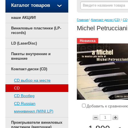
Каталог товаров
наши АКЦИИ!
Главная
 \ 
Компакт-диски (CD)
 \ 
CD
Michel Petrucciani
Виниловые пластинки (LP-
records)
Новинка
LD (LaserDisc)
Пакеты внутренние и
внешние
Компакт-диски (CD)
CD выбор на месте
CD
CD Bootleg
CD Russian
Добавить к сравнени
минивинил (MINI LP)
Проигрыватели виниловых
пластинок (вертушки)