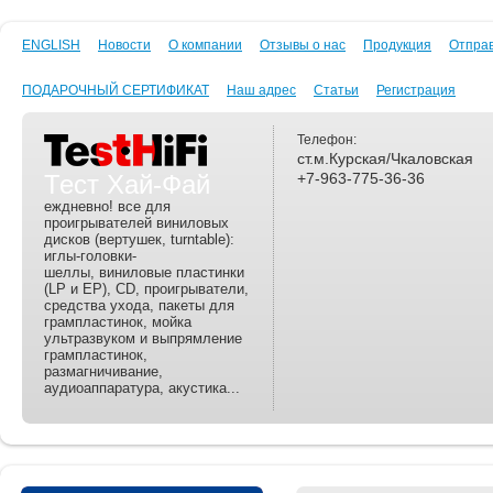
ENGLISH
Новости
О компании
Отзывы о нас
Продукция
Отпра
ПОДАРОЧНЫЙ СЕРТИФИКАТ
Наш адрес
Статьи
Регистрация
Телефон:
ст.м.Курская/Чкаловская
Тест Хай-Фай
+7-963-775-36-36
еждневно! все для
проигрывателей виниловых
дисков (вертушек, turntable):
иглы-головки-
шеллы, виниловые пластинки
(LP и EP), CD, проигрыватели,
средства ухода, пакеты для
грампластинок, мойка
ультразвуком и выпрямление
грампластинок,
размагничивание,
аудиоаппаратура, акустика...