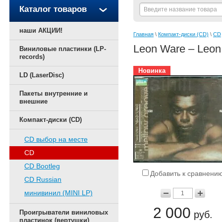
Каталог товаров
наши АКЦИИ!
Главная
 \ 
Компакт-диски (CD)
 \ 
CD
Leon Ware – Leon
Виниловые пластинки (LP-
records)
Новинка
LD (LaserDisc)
Пакеты внутренние и
внешние
Компакт-диски (CD)
CD выбор на месте
CD
CD Bootleg
Добавить к сравнени
CD Russian
минивинил (MINI LP)
2 000
Проигрыватели виниловых
руб.
пластинок (вертушки)