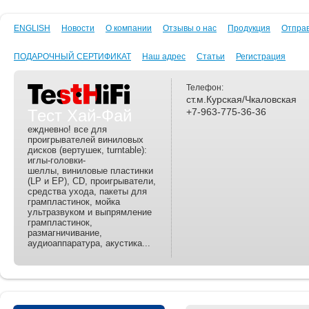
ENGLISH
Новости
О компании
Отзывы о нас
Продукция
Отпра
ПОДАРОЧНЫЙ СЕРТИФИКАТ
Наш адрес
Статьи
Регистрация
Телефон:
ст.м.Курская/Чкаловская
Тест Хай-Фай
+7-963-775-36-36
еждневно! все для
проигрывателей виниловых
дисков (вертушек, turntable):
иглы-головки-
шеллы, виниловые пластинки
(LP и EP), CD, проигрыватели,
средства ухода, пакеты для
грампластинок, мойка
ультразвуком и выпрямление
грампластинок,
размагничивание,
аудиоаппаратура, акустика...