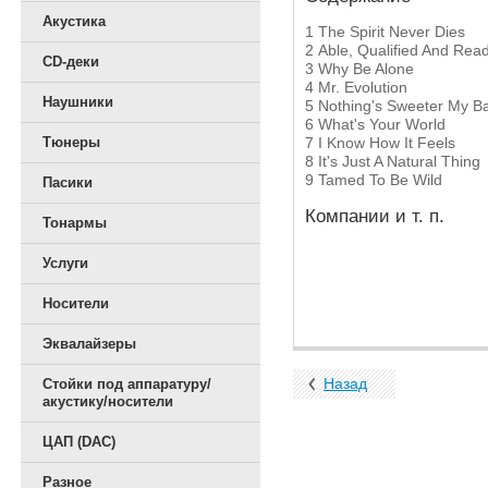
Акустика
1
The Spirit Never Dies
2
Able, Qualified And Rea
CD-деки
3
Why Be Alone
4
Mr. Evolution
Наушники
5
Nothing's Sweeter My B
6
What's Your World
7
I Know How It Feels
Тюнеры
8
It's Just A Natural Thing
9
Tamed To Be Wild
Пасики
Компании и т. п.
Тонармы
Услуги
Носители
Эквалайзеры
Назад
Стойки под аппаратуру/
акустику/носители
ЦАП (DAC)
Разное