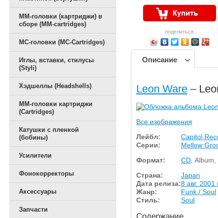
ММ-головки (картриджи) в
сборе (MM-cartridges)
поделиться
MC-головки (MC-Cartridges)
Описание
Иглы, вставки, стилусы
(Styli)
Хэдшеллы (Headshells)
Leon Ware
– Leo
ММ-головки картриджи
(Cartridges)
Все изображения
Катушки с пленкой
Лейбл:
Capitol Rec
(бобины)
Серии:
Mellow Gro
Усилители
Формат:
CD
, Album,
Фонокорректоры
Страна:
Japan
Дата релиза:
8 авг. 2001 г
Жанр:
Funk / Soul
Аксессуары
Стиль:
Soul
Запчасти
Содержание