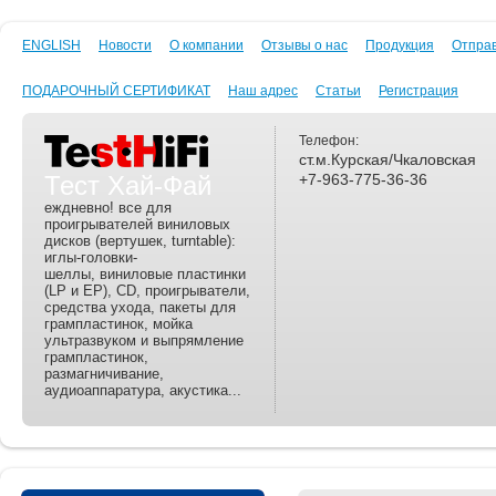
ENGLISH
Новости
О компании
Отзывы о нас
Продукция
Отпра
ПОДАРОЧНЫЙ СЕРТИФИКАТ
Наш адрес
Статьи
Регистрация
Телефон:
ст.м.Курская/Чкаловская
Тест Хай-Фай
+7-963-775-36-36
еждневно! все для
проигрывателей виниловых
дисков (вертушек, turntable):
иглы-головки-
шеллы, виниловые пластинки
(LP и EP), CD, проигрыватели,
средства ухода, пакеты для
грампластинок, мойка
ультразвуком и выпрямление
грампластинок,
размагничивание,
аудиоаппаратура, акустика...