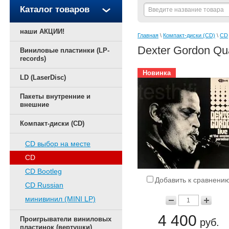
Каталог товаров
наши АКЦИИ!
Главная
 \ 
Компакт-диски (CD)
 \ 
CD
Dexter Gordon Qua
Виниловые пластинки (LP-
records)
Новинка
LD (LaserDisc)
Пакеты внутренние и
внешние
Компакт-диски (CD)
CD выбор на месте
CD
CD Bootleg
Добавить к сравнени
CD Russian
минивинил (MINI LP)
4 400
Проигрыватели виниловых
руб.
пластинок (вертушки)