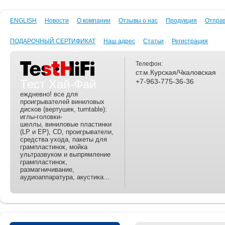
ENGLISH
Новости
О компании
Отзывы о нас
Продукция
Отпра
ПОДАРОЧНЫЙ СЕРТИФИКАТ
Наш адрес
Статьи
Регистрация
Телефон:
ст.м.Курская/Чкаловская
Тест Хай-Фай
+7-963-775-36-36
еждневно! все для
проигрывателей виниловых
дисков (вертушек, turntable):
иглы-головки-
шеллы, виниловые пластинки
(LP и EP), CD, проигрыватели,
средства ухода, пакеты для
грампластинок, мойка
ультразвуком и выпрямление
грампластинок,
размагничивание,
аудиоаппаратура, акустика...