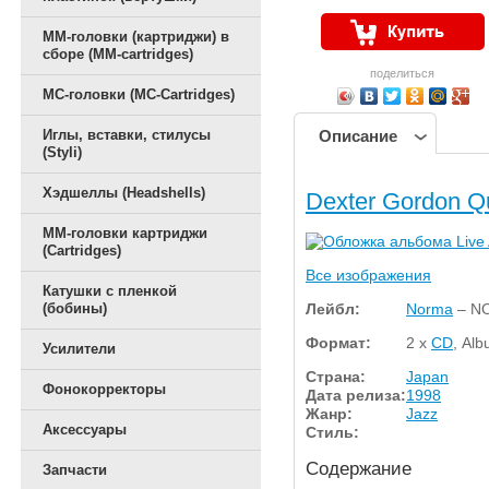
ММ-головки (картриджи) в
сборе (MM-cartridges)
поделиться
MC-головки (MC-Cartridges)
Иглы, вставки, стилусы
Описание
(Styli)
Хэдшеллы (Headshells)
Dexter Gordon Qu
ММ-головки картриджи
(Cartridges)
Все изображения
Катушки с пленкой
Лейбл:
Norma
– N
(бобины)
Формат:
2 x
CD
, Al
Усилители
Страна:
Japan
Фонокорректоры
Дата релиза:
1998
Жанр:
Jazz
Аксессуары
Стиль:
Содержание
Запчасти