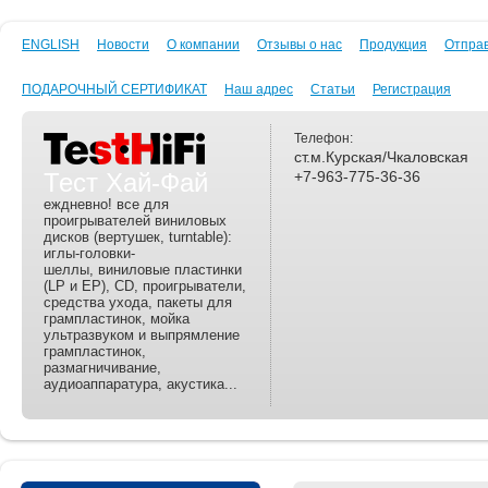
ENGLISH
Новости
О компании
Отзывы о нас
Продукция
Отпра
ПОДАРОЧНЫЙ СЕРТИФИКАТ
Наш адрес
Статьи
Регистрация
Телефон:
ст.м.Курская/Чкаловская
Тест Хай-Фай
+7-963-775-36-36
еждневно! все для
проигрывателей виниловых
дисков (вертушек, turntable):
иглы-головки-
шеллы, виниловые пластинки
(LP и EP), CD, проигрыватели,
средства ухода, пакеты для
грампластинок, мойка
ультразвуком и выпрямление
грампластинок,
размагничивание,
аудиоаппаратура, акустика...