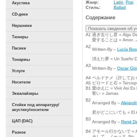
Жанр:
Latin
,
Pop
Акустика
Стиль:
Ballad
CD-деки
Содержание
Наушники
Показать сведения об у
A1
過ぎ去りし君 = Algo De
Тюнеры
愛することは = Amor...
A2
Пасики
Written-By –
Lucía Bos
消えた夢 = Un Sueño D
Тонармы
A3
Written-By –
Oscar Gó
Услуги
A4
ペルドナメ（許しておくれ 
Носители
A5
ビロードと石 = Terciopel
B1
愛ゆえに = Vivir Asi Es 
誓い = Jamas
Эквалайзеры
B2
Arranged By –
Alejand
Стойки под аппаратуру/
акустику/носители
君がどこにいても = El Amo
B3
ЦАП (DAC)
Arranged By –
René D
B4
アモール行かないで = Amor
Разное
そして…ノー = Y...No