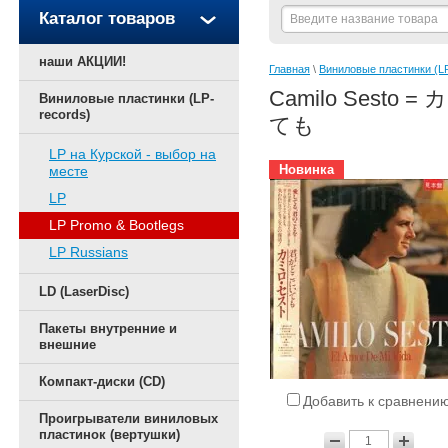
Каталог товаров
наши АКЦИИ!
Главная
 \ 
Виниловые пластинки (LP
Camilo Sesto 
Виниловые пластинки (LP-
records)
ても
LP на Курской - выбор на
Новинка
месте
LP
LP Promo & Bootlegs
LP Russians
LD (LaserDisc)
Пакеты внутренние и
внешние
Компакт-диски (CD)
Добавить к сравнени
Проигрыватели виниловых
пластинок (вертушки)