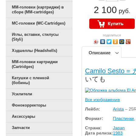
ММ-головки (картриджи) в
2 100
руб.
сборе (MM-cartridges)
MC-головки (MC-Cartridges)
Иглы, вставки, стилусы
поделиться
(Styli)
Хэдшеллы (Headshells)
Описание
ММ-головки картриджи
(Cartridges)
Camilo Sest
いても
Катушки с пленкой
(бобины)
Усилители
Все изображения
Фонокорректоры
Лейбл:
Arista
– 25R
Аксессуары
Формат:
Пластинки
,
Страна:
Japan
Запчасти
Дата релиза:
1983