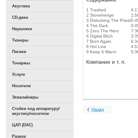
Акустика
1
Trashed
4:1
2
Stonehenge
1:5
CD-деки
3
Disturbing The Priest
5:4
4
The Dark
0:4
Наушники
5
Zero The Hero
7:3
6
Digital Bitch
3:3
Тюнеры
7
Born Again
6:3
8
Hot Line
4:5
9
Keep It Warm
5:3
Пасики
Компании и т. п.
Тонармы
Услуги
Носители
Эквалайзеры
Стойки под аппаратуру/
Назад
акустику/носители
ЦАП (DAC)
Разное