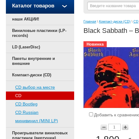
Каталог товаров
наши АКЦИИ!
Главная
 \ 
Компакт-диски (CD)
 \ 
CD
Black Sabbath – B
Виниловые пластинки (LP-
records)
Новинка
LD (LaserDisc)
Пакеты внутренние и
внешние
Компакт-диски (CD)
CD выбор на месте
CD
CD Bootleg
CD Russian
Добавить к сравнени
минивинил (MINI LP)
Проигрыватели виниловых
пластинок (вертушки)