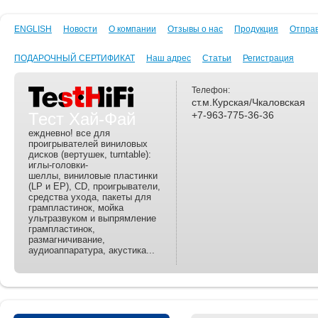
ENGLISH
Новости
О компании
Отзывы о нас
Продукция
Отпра
ПОДАРОЧНЫЙ СЕРТИФИКАТ
Наш адрес
Статьи
Регистрация
Телефон:
ст.м.Курская/Чкаловская
Тест Хай-Фай
+7-963-775-36-36
еждневно! все для
проигрывателей виниловых
дисков (вертушек, turntable):
иглы-головки-
шеллы, виниловые пластинки
(LP и EP), CD, проигрыватели,
средства ухода, пакеты для
грампластинок, мойка
ультразвуком и выпрямление
грампластинок,
размагничивание,
аудиоаппаратура, акустика...